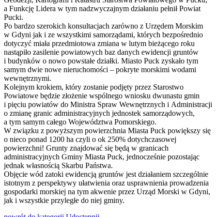
a Funkcję Lidera w tym nadzwyczajnym działaniu pełnił Powiat
Pucki.
Po bardzo szerokich konsultacjach zarówno z Urzędem Morskim
w Gdyni jak i ze wszystkimi samorządami, których bezpośrednio
dotyczyć miała przedmiotowa zmiana w lutym bieżącego roku
nastąpiło zasilenie powiatowych baz danych ewidencji gruntów
i budynków o nowo powstałe działki. Miasto Puck zyskało tym
samym dwie nowe nieruchomości – pokryte morskimi wodami
wewnętrznymi.
Kolejnym krokiem, który zostanie podjęty przez Starostwo
Powiatowe będzie złożenie wspólnego wniosku dwunastu gmin
i pięciu powiatów do Ministra Spraw Wewnętrznych i Administracji
o zmianę granic administracyjnych jednostek samorządowych,
a tym samym całego Województwa Pomorskiego.
W związku z powyższym powierzchnia Miasta Puck powiększy się
o nieco ponad 1200 ha czyli o ok 250% dotychczasowej
powierzchni! Grunty znajdować się będą w granicach
administracyjnych Gminy Miasta Puck, jednocześnie pozostając
jednak własnością Skarbu Państwa.
Objęcie wód zatoki ewidencją gruntów jest działaniem szczególnie
istotnym z perspektywy ułatwienia oraz usprawnienia prowadzenia
gospodarki morskiej na tym akwenie przez Urząd Morski w Gdyni,
jak i wszystkie przyległe do niej gminy.
powrót
do kategorii
Udostępnij