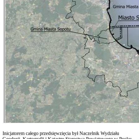
Inicjatorem całego przedsięwzięcia był Naczelnik Wydziału
Geodezji, Kartografii i Katastru Starostwa Powiatowego w Pucku,