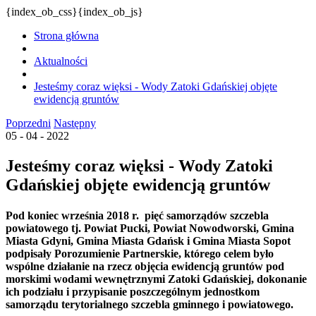
{index_ob_css}{index_ob_js}
Strona główna
Aktualności
Jesteśmy coraz więksi - Wody Zatoki Gdańskiej objęte
ewidencją gruntów
Poprzedni
Następny
05 - 04 - 2022
Jesteśmy coraz więksi - Wody Zatoki
Gdańskiej objęte ewidencją gruntów
Pod koniec września 2018 r. pięć samorządów szczebla
powiatowego tj. Powiat Pucki, Powiat Nowodworski, Gmina
Miasta Gdyni, Gmina Miasta Gdańsk i Gmina Miasta Sopot
podpisały Porozumienie Partnerskie, którego celem było
wspólne działanie na rzecz objęcia ewidencją gruntów pod
morskimi wodami wewnętrznymi Zatoki Gdańskiej, dokonanie
ich podziału i przypisanie poszczególnym jednostkom
samorządu terytorialnego szczebla gminnego i powiatowego.