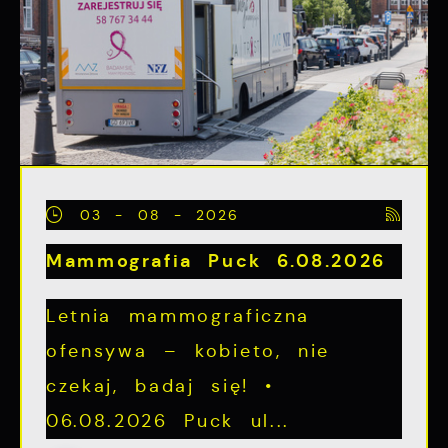
03 - 08 - 2026
Mammografia Puck 6.08.2026
Letnia mammograficzna
ofensywa – kobieto, nie
czekaj, badaj się! •
06.08.2026 Puck ul...