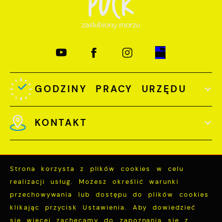
GODZINY PRACY URZĘDU
KONTAKT
Strona korzysta z plików cookies w celu
realizacji usług. Możesz określić warunki
Odwiedzin: 3791860
przechowywania lub dostępu do plików cookies
Online: 335
klikając przycisk Ustawienia. Aby dowiedzieć
się więcej zachęcamy do zapoznania się z