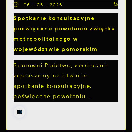
06 - 08 - 2026
Spotkanie konsultacyjne
poświęcone powołaniu związku
metropolitalnego w
województwie pomorskim
Szanowni Państwo, serdecznie
zapraszamy na otwarte
spotkanie konsultacyjne,
poświęcone powołaniu...