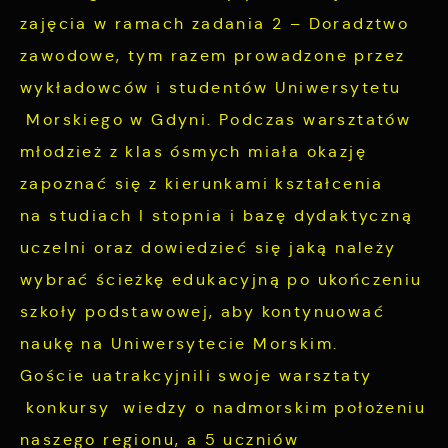
charakterze pośredników prezentujących nasze
zajęcia w ramach zadania 2 – Doradztwo
treści w postaci wiadomości, ofert,
zawodowe, tym razem prowadzone przez
komunikatów mediów społecznościowych.
wykładowców i studentów Uniwersytetu
Morskiego w Gdyni. Podczas warsztatów
młodzież z klas ósmych miała okazję
zapoznać się z kierunkami kształcenia
na studiach I stopnia i bazę dydaktyczną
uczelni oraz dowiedzieć się jaką należy
wybrać ścieżkę edukacyjną po ukończeniu
szkoły podstawowej, aby kontynuować
naukę na Uniwersytecie Morskim.
Goście uatrakcyjnili swoje warsztaty
konkursy wiedzy o nadmorskim położeniu
naszego regionu, a 5 uczniów