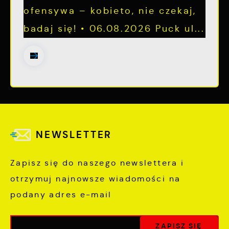
ofensywa – kobieto, nie czekaj,
badaj się! • 06.08.2026 Puck ul...
NEWSLETTER
Zapisz się do naszego newslettera i
otrzymuj najnowsze wiadomości na
podany adres e-mail