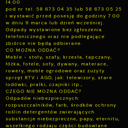
Reklamowe
14.00
pozwalają nam na ocenę naszych serwisów
internetowych pod względem ich popularności
pod nr tel. 58 673 04 35 lub 58 673 05 25
Dzięki reklamowym plikom cookies prezentujemy
wśród użytkowników. Zgromadzone informacje są
Ci najciekawsze informacje i aktualności na
i wystawić przed posesję do godziny 7.00
przetwarzane w formie zanonimizowanej.
stronach naszych partnerów.
w dniu 9 marca lub dzień wcześniej.
Wyrażenie zgody na analityczne pliki cookies
Odpady wystawione bez zgłoszenia
gwarantuje dostępność wszystkich
Promocyjne pliki cookies służą do prezentowania
telefonicznego oraz nie podlegające
funkcjonalności.
Więcej
Ci naszych komunikatów na podstawie analizy
zbiórce nie będą odbierane.
Twoich upodobań oraz Twoich zwyczajów
CO MOŻNA ODDAĆ?
dotyczących przeglądanej witryny internetowej.
Meble - stoły, szafy, krzesła, tapczany,
Treści promocyjne mogą pojawić się na stronach
łóżka, fotele, sofy, dywany, materace,
podmiotów trzecich lub firm będących naszymi
partnerami oraz innych dostawców usług. Firmy
rowery, meble ogrodowe oraz zużyty
te działają w charakterze pośredników
sprzęt RTV i AGD, jak: telewizory, stare
prezentujących nasze treści w postaci
lodówki, pralki, czajniki itp.,
wiadomości, ofert, komunikatów mediów
CZEGO NIE MOŻNA ODDAĆ?
społecznościowych.
Odpadów niebezpiecznych:
rozpuszczalników, farb, środków ochrony
roślin detergentów zwierających
substancje niebezpieczne, papy, eternitu,
wszelkiego rodzaju części budowlane