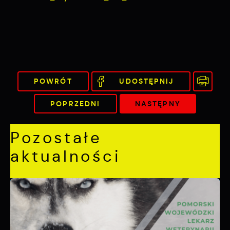
POWRÓT
UDOSTĘPNIJ
POPRZEDNI
NASTĘPNY
Pozostałe
aktualności