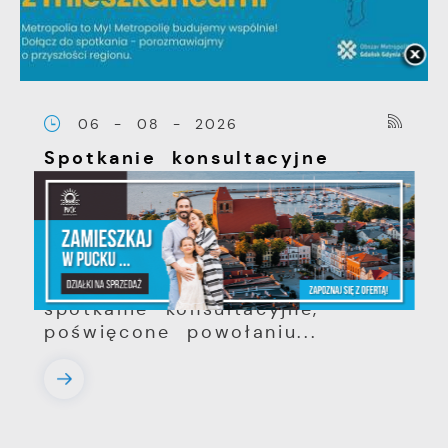
06 - 08 - 2026
Spotkanie konsultacyjne
poświęcone powołaniu
związku metropolitalnego w
województwie pomorskim
Szanowni Państwo, serdecznie
zapraszamy na otwarte
spotkanie konsultacyjne,
poświęcone powołaniu...