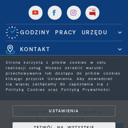
GODZINY PRACY URZĘDU
KONTAKT
Strona korzysta z plików cookies w celu
realizacji usług. Możesz określić warunki
przechowywania lub dostępu do plików cookies
klikając przycisk Ustawienia. Aby dowiedzieć
Odwiedzin: 3760313
się więcej zachęcamy do zapoznania się z
Polityką Cookies oraz Polityką Prywatności.
Online: 415
ZAPISZ WYBRANE
USTAWIENIA
Copyright by miastopuck.pl
ZEZWÓL NA WSZYSTKIE
Powered by
2ClickPortal®
- Portale nowej generacji
ZEZWÓL NA WSZYSTKIE