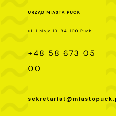
URZĄD MIASTA PUCK
0
0
ul. 1 Maja 13, 84-100 Puck
0
+48 58 673 05
0
0
00
sekretariat@miastopuck.