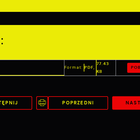
:
77.43
POB
Format:
PDF,
KB
TĘPNIJ
POPRZEDNI
NAS