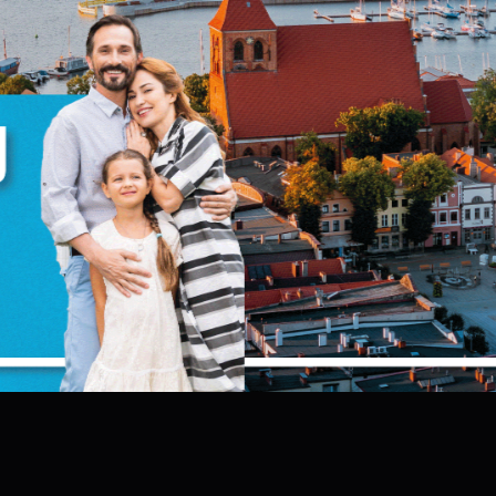
zanujemy Twoją prywatność. Możesz zmienić ustawienia cookie
ub zaakceptować je wszystkie. W dowolnym momencie możesz
okonać zmiany swoich ustawień.
iezbędne
iezbędne pliki cookies służą do prawidłowego funkcjonowania
trony internetowej i umożliwiają Ci komfortowe korzystanie z
ferowanych przez nas usług.
liki cookies odpowiadają na podejmowane przez Ciebie działani
ięcej
 celu m.in. dostosowania Twoich ustawień preferencji
ZAPISZ WYBRANE
rywatności, logowania czy wypełniania formularzy. Dzięki pliko
ookies strona, z której korzystasz, może działać bez zakłóceń.
unkcjonalne i personalizacyjne
ZEZWÓL NA WSZYSTKIE
ego typu pliki cookies umożliwiają stronie internetowej
apamiętanie wprowadzonych przez Ciebie ustawień oraz
ersonalizację określonych funkcjonalności czy prezentowanych