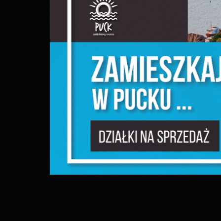
S
l
d
N
N
s
o
P
W
w
p
c
F
T
z
p