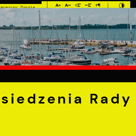
Imieniny: Dorota,
Konrad, Kajetan
7°C
E
MIESZKANIEC
TURYSTYKA
INWEST
dzenia Rady Seniora
osiedzenia Rady