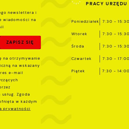
PRACY URZĘDU
romocyjne mogą pojawić się na stronach podmiotów trzecich
ego newslettera i
ub firm będących naszymi partnerami oraz innych dostawców
sług. Firmy te działają w charakterze pośredników
e wiadomości na
Poniedziałek
7:30 - 15:3
rezentujących nasze treści w postaci wiadomości, ofert,
il
omunikatów mediów społecznościowych.
Wtorek
7:30 - 15:3
Środa
7:30 - 15:3
 na otrzymywanie
Czwartek
7:30 - 17:0
iczną na wskazany
Piątek
7:30 - 14:0
res e-mail
yczących
przez
 usług. Zgoda
ofnięta w każdym
ka prywatności