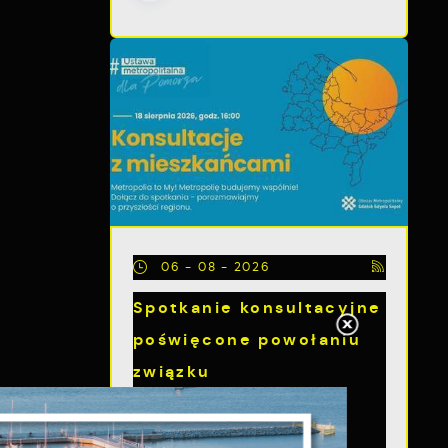
06 - 08 - 2026
Spotkanie konsultacyjne
poświęcone powołaniu
związku
metropolitalnego w
województwie