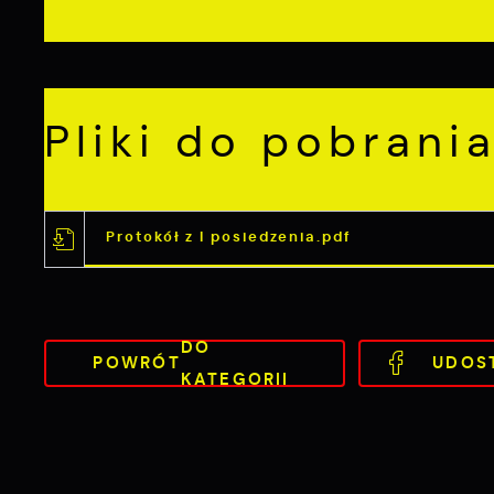
Pliki do pobrania
Protokół z I posiedzenia.pdf
DO
POWRÓT
UDOS
KATEGORII