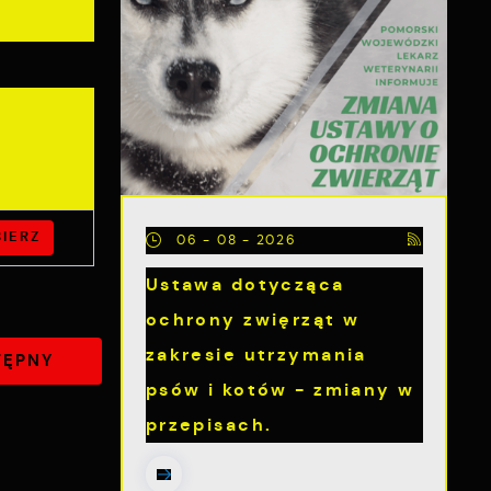
IERZ
06 - 08 - 2026
Ustawa dotycząca
ochrony zwięrząt w
zakresie utrzymania
TĘPNY
psów i kotów - zmiany w
przepisach.