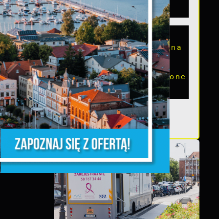
pomorskim
s
Szanowni Państwo,
serdecznie zapraszamy na
otwarte spotkanie
konsultacyjne, poświęcone
powołaniu...
a
m