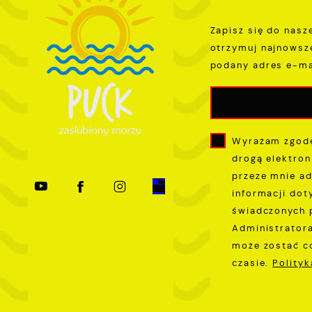
p
Zapisz się do nasz
l
u
otrzymuj najnowsz
p
podany adres e-ma
k
Wyrażam zgodę
drogą elektron
przeze mnie ad
informacji dot
świadczonych 
Administratora
może zostać c
czasie.
Polity