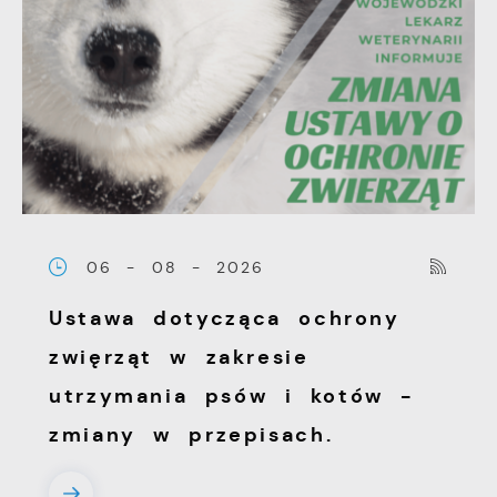
Twoich zwyczajów dotyczących przeglądanej
witryny internetowej. Treści promocyjne
mogą pojawić się na stronach podmiotów
trzecich lub firm będących naszymi
partnerami oraz innych dostawców usług.
Firmy te działają w charakterze
pośredników prezentujących nasze treści w
postaci wiadomości, ofert, komunikatów
mediów społecznościowych.
06 - 08 - 2026
Ustawa dotycząca ochrony
zwięrząt w zakresie
utrzymania psów i kotów -
zmiany w przepisach.