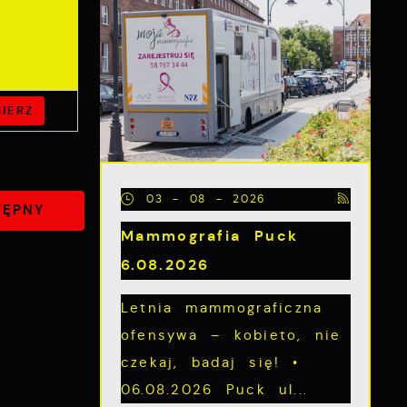
IERZ
03 - 08 - 2026
TĘPNY
Mammografia Puck
6.08.2026
Letnia mammograficzna
ofensywa – kobieto, nie
czekaj, badaj się! •
06.08.2026 Puck ul...