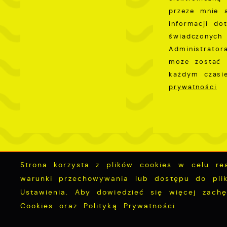
przeze mnie 
informacji do
świadczonych 
Administrator
może zostać 
każdym czas
prywatności
Strona korzysta z plików cookies w celu real
Mapa serwisu
RSS Aktualności
RSS 
warunki przechowywania lub dostępu do plik
Ustawienia. Aby dowiedzieć się więcej zach
Cookies oraz Polityką Prywatności.
Copyright by miastopuck.pl