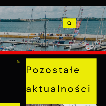
YCJE
PROJEKTY UNIJNE
KONTAKT
POPRZEDNI
NASTĘPNY
Pozostałe
aktualności