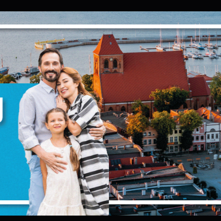
Ustawienia
zanujemy Twoją prywatność. Możesz zmienić ustawienia
ookies lub zaakceptować je wszystkie. W dowolnym
omencie możesz dokonać zmiany swoich ustawień.
iezbędne
iezbędne pliki cookies służą do prawidłowego
unkcjonowania strony internetowej i umożliwiają Ci
omfortowe korzystanie z oferowanych przez nas usług.
liki cookies odpowiadają na podejmowane przez Ciebie
ięcej
ziałania w celu m.in. dostosowania Twoich ustawień
ZAPISZ WYBRANE
referencji prywatności, logowania czy wypełniania
ormularzy. Dzięki plikom cookies strona, z której korzystas
unkcjonalne i personalizacyjne