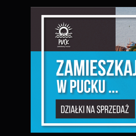
S
c
m
N
N
f
k
P
W
d
p
f
F