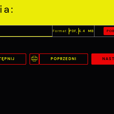
ia:
POB
Format:
PDF,
6.4 MB
TĘPNIJ
POPRZEDNI
NAS