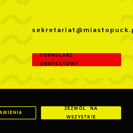
0
-
0
sekretariat@miastopuck.
FORMULARZ
KONTAKTOWY
Odwiedzin: 3719772
Online: 205
ZEZWÓL NA
AWIENIA
WSZYSTKIE
ered by
2ClickPortal®
- Portale nowej generacji
DO