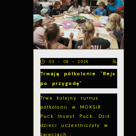
z
03 - 08 - 2026
Trwają półkolonie "Rejs
po przygodę"
Trwa kolejny turnus
półkolonii w MOKSiR
Puck Invest Puck. Dziś
dzieci uczestniczyły w
zajęciach...