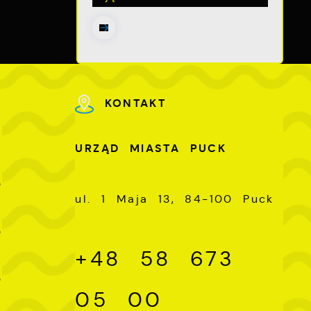
ch
KONTAKT
U
URZĄD MIASTA PUCK
-
0
ul. 1 Maja 13, 84-100 Puck
-
0
+48 58 673
-
0
05 00
-