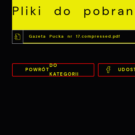
Pliki do pobran
Gazeta Pucka nr 17.compressed.pdf
DO
POWRÓT
UDOS
KATEGORII