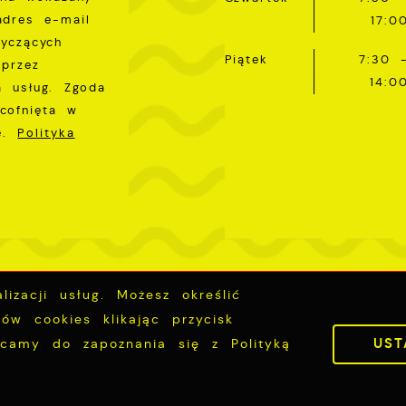
adres e-mail
17:0
tyczących
Piątek
7:30 
przez
14:0
a usług. Zgoda
cofnięta w
ie.
Polityka
izacji usług. Możesz określić
Inwestycje
Deklaracja dostępności
ów cookies klikając przycisk
UST
ęcamy do zapoznania się z Polityką
Pow