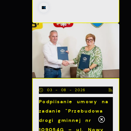
03 - 08 - 2026
Podpiisanie umowy na
zadanie "Przebudowa
drogi gminnej nr
109054G – ul. Nowy