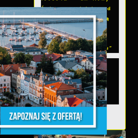
Świat na odcinku od
skrzyżowania z Aleją
Lipową do
skrzyżowania z ul.
Wybickiego w Pucku”
W dniu 3 sierpnia
podpisano umowę na
realizację zadania
„Przebudowa drogi
gminnej nr 109054G...
z,