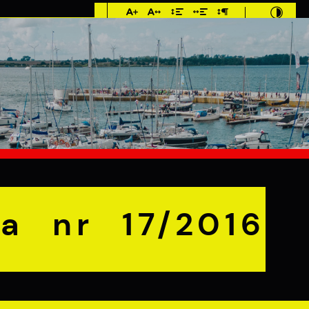
Imieniny: Sława,
Jakub, Stefan
°C
E
MIESZKANIEC
TURYSTYKA
INWEST
 17/2016
a nr 17/2016