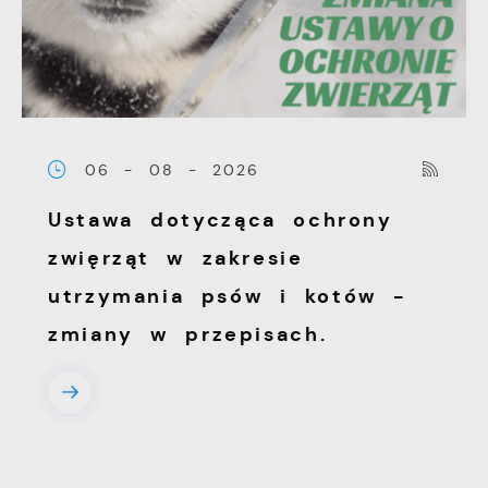
witryny internetowej. Treści promocyjne
mogą pojawić się na stronach podmiotów
trzecich lub firm będących naszymi
partnerami oraz innych dostawców usług.
Firmy te działają w charakterze
06 - 08 - 2026
pośredników prezentujących nasze treści w
postaci wiadomości, ofert, komunikatów
Ustawa dotycząca ochrony
mediów społecznościowych.
zwięrząt w zakresie
utrzymania psów i kotów -
zmiany w przepisach.