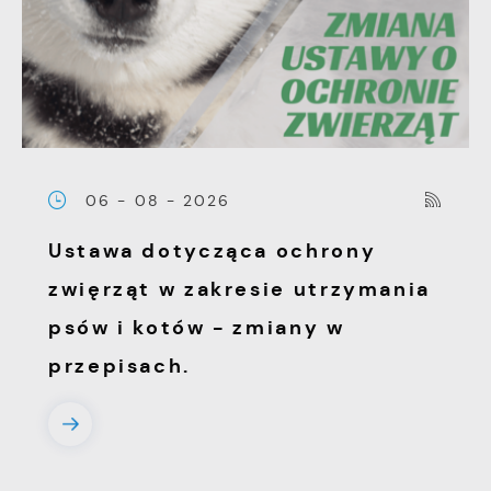
pojawić się na stronach podmiotów trzecich
lub firm będących naszymi partnerami oraz
innych dostawców usług. Firmy te działają w
charakterze pośredników prezentujących nasze
treści w postaci wiadomości, ofert,
komunikatów mediów społecznościowych.
06 - 08 - 2026
Ustawa dotycząca ochrony
zwięrząt w zakresie utrzymania
psów i kotów - zmiany w
przepisach.