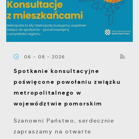
witryny internetowej. Treści promocyjne mogą
pojawić się na stronach podmiotów trzecich
lub firm będących naszymi partnerami oraz
innych dostawców usług. Firmy te działają w
charakterze pośredników prezentujących nasze
treści w postaci wiadomości, ofert,
komunikatów mediów społecznościowych.
06 - 08 - 2026
Spotkanie konsultacyjne
poświęcone powołaniu związku
metropolitalnego w
województwie pomorskim
Szanowni Państwo, serdecznie
zapraszamy na otwarte