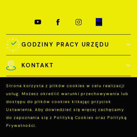
GODZINY PRACY URZĘDU
KONTAKT
Strona korzysta z plików cookies w celu realizacji
usług. Możesz określić warunki przechowywania lub
dostępu do plików cookies klikając przycisk
Odwiedzin: 3757629
Ustawienia. Aby dowiedzieć się więcej zachęcamy
Online: 295
do zapoznania się z Polityką Cookies oraz Polityką
Prywatności.