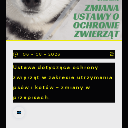
witryny internetowej. Treści promocyjne mogą
pojawić się na stronach podmiotów trzecich
lub firm będących naszymi partnerami oraz
innych dostawców usług. Firmy te działają w
charakterze pośredników prezentujących nasze
treści w postaci wiadomości, ofert,
komunikatów mediów społecznościowych.
06 - 08 - 2026
Ustawa dotycząca ochrony
zwięrząt w zakresie utrzymania
psów i kotów - zmiany w
przepisach.