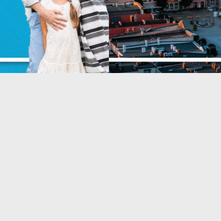
liki cookies odpowiadają na podejmowane przez Ciebie działania w celu
ięcej
.in. dostosowania Twoich ustawień preferencji prywatności, logowania czy
ypełniania formularzy. Dzięki plikom cookies strona, z której korzystasz, mo
iałać bez zakłóceń.
unkcjonalne i personalizacyjne
ZAPISZ WYBRANE
ego typu pliki cookies umożliwiają stronie internetowej zapamiętanie
prowadzonych przez Ciebie ustawień oraz personalizację określonych
ZEZWÓL NA WSZYSTKIE
unkcjonalności czy prezentowanych treści.
zięki tym plikom cookies możemy zapewnić Ci większy komfort korzystan
ięcej
 funkcjonalności naszej strony poprzez dopasowanie jej do Twoich
ndywidualnych preferencji. Wyrażenie zgody na funkcjonalne i
ersonalizacyjne pliki cookies gwarantuje dostępność większej ilości funkcji
nalityczne
 stronie.
nalityczne pliki cookies pomagają nam rozwijać się i dostosowywać do
woich potrzeb.
ookies analityczne pozwalają na uzyskanie informacji w zakresie
ięcej
ykorzystywania witryny internetowej, miejsca oraz częstotliwości, z jaką
dwiedzane są nasze serwisy www. Dane pozwalają nam na ocenę naszych
erwisów internetowych pod względem ich popularności wśród użytkownikó
eklamowe
gromadzone informacje są przetwarzane w formie zanonimizowanej. Wyrażen