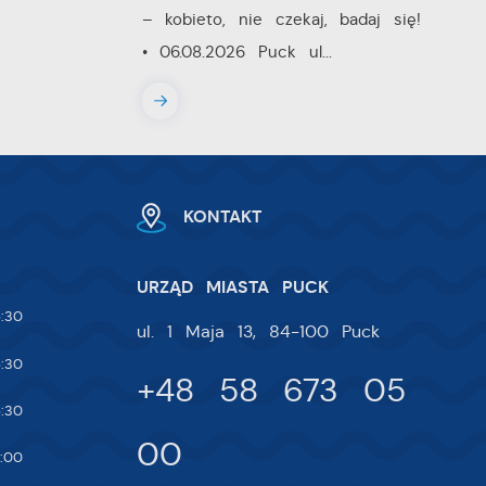
– kobieto, nie czekaj, badaj się!
 i
• 06.08.2026 Puck ul...
na
KONTAKT
URZĄD MIASTA PUCK
:30
ul. 1 Maja 13, 84-100 Puck
:30
+48 58 673 05
:30
00
:00