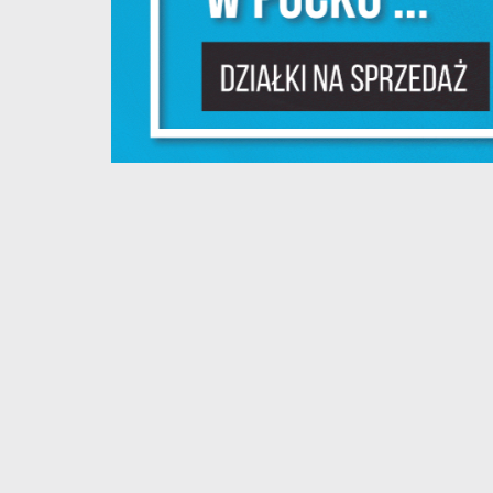
P
W
m
w
dz
F
T
w
f
D
W
z
i
p
A
na
A
T
C
W
w
o
s
R
Z