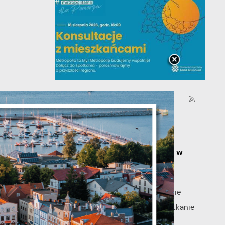
06 - 08 - 2026
Spotkanie konsultacyjne
poświęcone powołaniu
y
związku metropolitalnego w
województwie pomorskim
Szanowni Państwo, serdecznie
zapraszamy na otwarte spotkanie
konsultacyjne, poświęcone