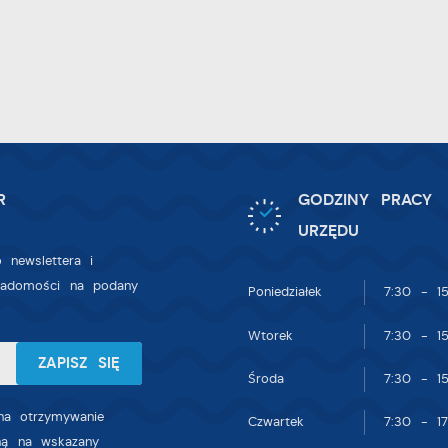
zięki reklamowym plikom cookies prezentujemy Ci najciekawsze informacje
gody na analityczne pliki cookies gwarantuje dostępność wszystkich
ktualności na stronach naszych partnerów.
nkcjonalności.
romocyjne pliki cookies służą do prezentowania Ci naszych komunikatów 
ięcej
odstawie analizy Twoich upodobań oraz Twoich zwyczajów dotyczących
rzeglądanej witryny internetowej. Treści promocyjne mogą pojawić się na
tronach podmiotów trzecich lub firm będących naszymi partnerami oraz
nnych dostawców usług. Firmy te działają w charakterze pośredników
rezentujących nasze treści w postaci wiadomości, ofert, komunikatów
R
GODZINY PRACY
ediów społecznościowych.
URZĘDU
 newslettera i
iadomości na podany
Poniedziałek
7:30 - 15
Wtorek
7:30 - 15
Środa
7:30 - 15
a otrzymywanie
Czwartek
7:30 - 17
zną na wskazany