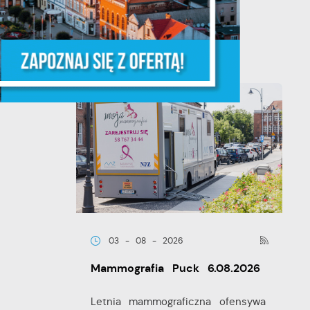
powołaniu...
że
ia
03 - 08 - 2026
Mammografia Puck 6.08.2026
w.
Letnia mammograficzna ofensywa
ie