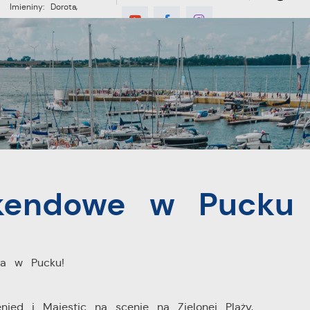
Imieniny: Dorota,
Konrad, Kajetan
°C
E
MIESZKANIEC
TURYSTYKA
INWES
Pucku
kendowe w Pucku
ia w Pucku!
enied i Majestic na scenie na Zielonej Plaży,