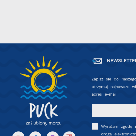
D
z
a
fu
P
W
p
p
s
i
p
NEWSLETTE
m
Zapisz się do naszego
otrzymuj najnowsze w
adres e-mail
Wyrażam zgodę n
drogą elektronic