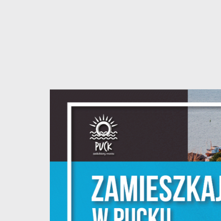
U
S
z
s
N
N
i
na