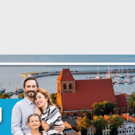
stawienia
zanujemy Twoją prywatność. Możesz zmienić ustawienia cookies lub
aakceptować je wszystkie. W dowolnym momencie możesz dokonać zmian
woich ustawień.
iezbędne
iezbędne pliki cookies służą do prawidłowego funkcjonowania strony
nternetowej i umożliwiają Ci komfortowe korzystanie z oferowanych przez
s usług.