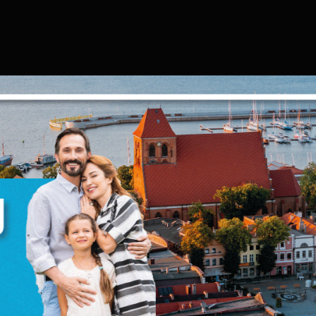
Ustawienia
zanujemy Twoją prywatność. Możesz zmienić ustawienia
ookies lub zaakceptować je wszystkie. W dowolnym
omencie możesz dokonać zmiany swoich ustawień.
iezbędne
iezbędne pliki cookies służą do prawidłowego
unkcjonowania strony internetowej i umożliwiają Ci
omfortowe korzystanie z oferowanych przez nas usług.
liki cookies odpowiadają na podejmowane przez Ciebie
ięcej
ziałania w celu m.in. dostosowania Twoich ustawień
referencji prywatności, logowania czy wypełniania
ormularzy. Dzięki plikom cookies strona, z której korzystas
oże działać bez zakłóceń.
unkcjonalne i personalizacyjne
ego typu pliki cookies umożliwiają stronie internetowej