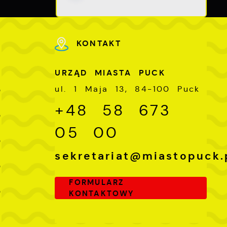
KONTAKT
U
URZĄD MIASTA PUCK
-
ul. 1 Maja 13, 84-100 Puck
0
+48 58 673
-
0
05 00
-
0
sekretariat@miastopuck.
-
0
FORMULARZ
-
0
KONTAKTOWY