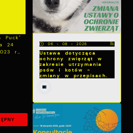
a Puck"
ia 24
06 - 08 - 2026
023 r.,
Ustawa dotycząca
ochrony zwięrząt w
zakresie utrzymania
psów i kotów -
zmiany w przepisach.
TĘPNY