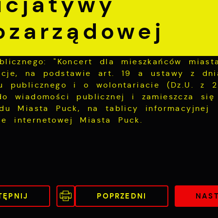
icjatywy
ozarządowej
ublicznego: "Koncert dla mieszkańców miast
acje, na podstawie art. 19 a ustawy z dn
u publicznego i o wolontariacie (Dz.U. z 2
 do wiadomości publicznej i zamieszcza się
ędu Miasta Puck, na tablicy informacyjnej
e internetowej Miasta Puck.
TĘPNIJ
POPRZEDNI
NAS