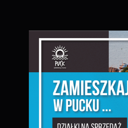
S
c
m
N
N
f
k
P
W
d
p
f
m
F
T