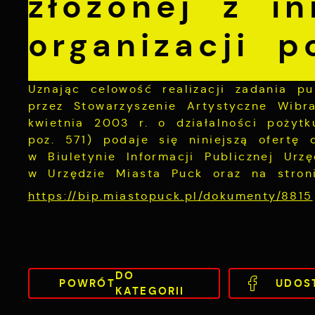
złożonej z in
organizacji p
Uznając celowość realizacji zadania p
przez Stowarzyszenie Artystyczne Wibr
kwietnia 2003 r. o działalności pożytk
poz. 571) podaje się niniejszą ofertę
w Biuletynie Informacji Publicznej Urz
w Urzędzie Miasta Puck oraz na stroni
https://bip.miastopuck.pl/dokumenty/8815
DO
POWRÓT
UDOS
KATEGORII