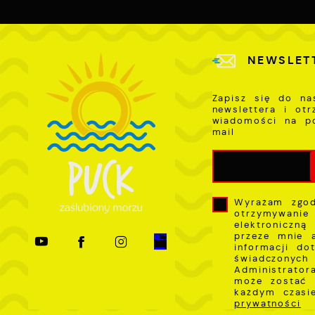
w
p
s
NEWSLET
Zapisz się do na
newslettera i ot
wiadomości na p
mail
Wyrażam zgo
otrzymywanie
elektroniczną
przeze mnie 
informacji do
świadczonych 
Administrator
może zostać 
każdym czas
prywatności