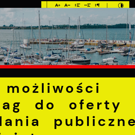
Imieniny: Dorota,
Konrad, Kajetan
°C
E
MIESZKANIEC
TURYSTYKA
INWEST
ości zgłaszania uwag do oferty na realizację zadania pu
ji pozarządowej
 możliwości
wag do oferty
dania publiczn