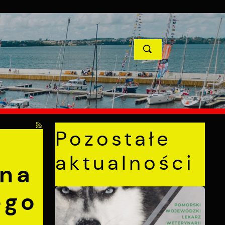
YCJE
PROJEKTY UNIJNE
KONTAKT
blicznego złożonej z
POPRZEDNI
NASTĘPNY
Pozostałe
aktualności
 na
ego