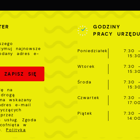
 charakterze pośredników prezentujących nasze treści w
ostaci wiadomości, ofert, komunikatów mediów
połecznościowych.
TER
GODZINY
PRACY URZĘD
szego
rzymuj najnowsze
Poniedziałek
7:30 
odany adres e-
15:3
Wtorek
7:30 
15:3
Środa
7:30 
15:3
dę na
 drogą
Czwartek
7:30 
 na wskazany
17:0
adres e-mail
tyczących
Piątek
7:30 
przez
14:0
a usług. Zgoda
cofnięta w
ie.
Polityka