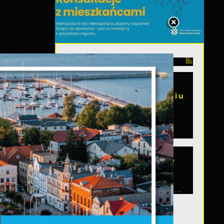
06 - 08 - 2026
Spotkanie
konsultacyjne
poświęcone powołaniu
związku
metropolitalnego w
województwie
pomorskim
Szanowni Państwo,
serdecznie zapraszamy
na otwarte spotkanie
konsultacyjne,
poświęcone powołaniu...
z,