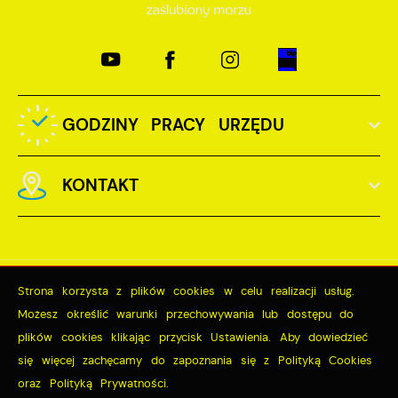
GODZINY PRACY URZĘDU
KONTAKT
Strona korzysta z plików cookies w celu realizacji usług.
Odwiedzin: 3807443
Możesz określić warunki przechowywania lub dostępu do
Online: 322
plików cookies klikając przycisk Ustawienia. Aby dowiedzieć
się więcej zachęcamy do zapoznania się z Polityką Cookies
oraz Polityką Prywatności.
ZAPISZ WYBRANE