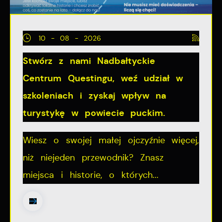
10 - 08 - 2026
Stwórz z nami Nadbałtyckie
Centrum Questingu, weź udział w
szkoleniach i zyskaj wpływ na
turystykę w powiecie puckim.
Wiesz o swojej małej ojczyźnie więcej,
niż niejeden przewodnik? Znasz
miejsca i historie, o których...