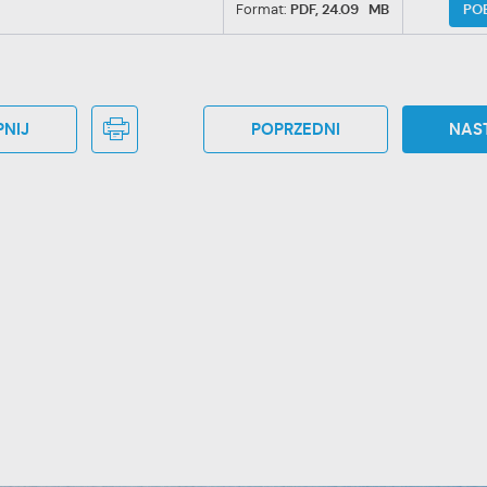
PO
Format:
PDF,
24.09 MB
NIJ
POPRZEDNI
NAS
stawienia