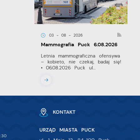
03 - 08 - 2026
w.
ie
Mammografia Puck 6.08.2026
 i
Letnia mammograficzna ofensywa
– kobieto, nie czekaj, badaj się!
na
• 06.08.2026 Puck ul...
KONTAKT
URZĄD MIASTA PUCK
:30