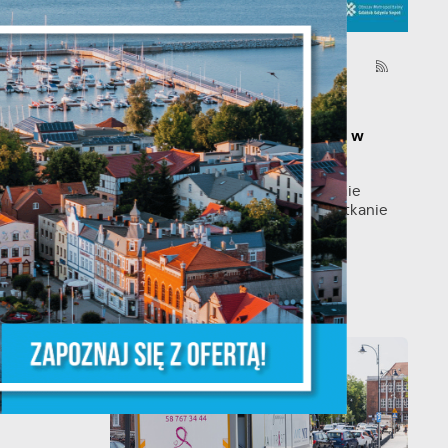
y
06 - 08 - 2026
Spotkanie konsultacyjne
poświęcone powołaniu
związku metropolitalnego w
województwie pomorskim
Szanowni Państwo, serdecznie
zapraszamy na otwarte spotkanie
konsultacyjne, poświęcone
powołaniu...
że
ia