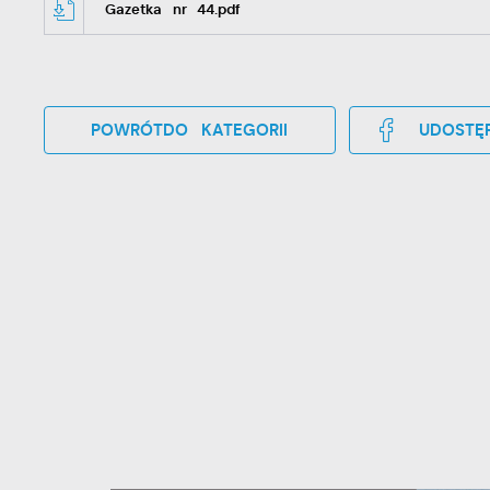
Gazetka nr 44.pdf
POWRÓT
DO KATEGORII
UDOSTĘP
U