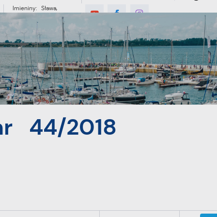
Imieniny: Sława,
Jakub, Stefan
°C
E
MIESZKANIEC
TURYSTYKA
INWES
r 44/2018