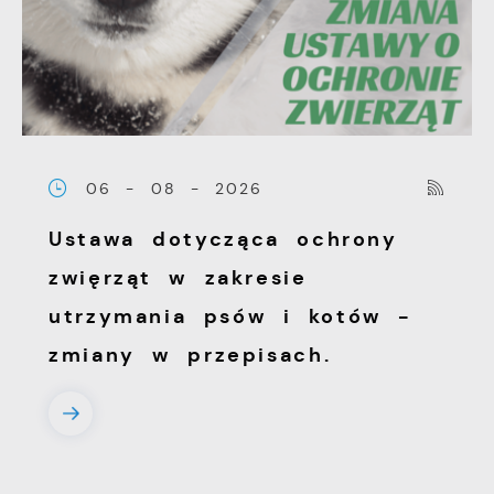
witryny internetowej. Treści promocyjne
mogą pojawić się na stronach podmiotów
trzecich lub firm będących naszymi
partnerami oraz innych dostawców usług.
Firmy te działają w charakterze
pośredników prezentujących nasze treści w
06 - 08 - 2026
postaci wiadomości, ofert, komunikatów
Ustawa dotycząca ochrony
mediów społecznościowych.
zwięrząt w zakresie
utrzymania psów i kotów -
zmiany w przepisach.