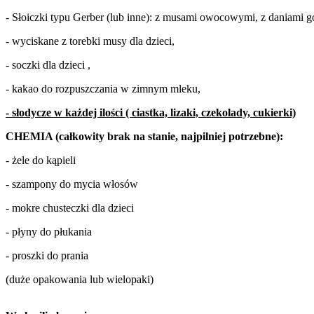
- Słoiczki typu Gerber (lub inne): z musami owocowymi, z daniami g
- wyciskane z torebki musy dla dzieci,
- soczki dla dzieci ,
- kakao do rozpuszczania w zimnym mleku,
- słodycze w każdej ilości ( ciastka, lizaki, czekolady, cukierki)
CHEMIA (całkowity brak na stanie, najpilniej potrzebne):
- żele do kąpieli
- szampony do mycia włosów
- mokre chusteczki dla dzieci
- płyny do płukania
- proszki do prania
(duże opakowania lub wielopaki)