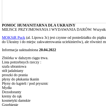
POMOC HUMANITARNA DLA UKRAINY
MIEJSCE PRZYJMOWANIA I WYDAWANIA DARÓW:
Wszystko
MOKSiR Puck
(al. Lipowa 3c) jest czynne od poniedziałku do piątk
do Ukrainy i do miejsc zakwaterowania uciekinierów), ale również m
Informacja uaktualniona
20.04.2022
Zbiórka w dalszym ciągu trwa.
Lista potrzebnych rzeczy :
szafa ubraniowa
stół jadalniany
proszki do prania
płyny do płukania tkanin
Płyny do kąpieli / pod prysznic
Mydła
Dezodoranty
kremy do rąk
kosmetyki damskie
Grzebienie