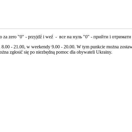
 za zero "0" - przyjdź i weź - все на нуль "0" - прийти і отримати
u 8.00 - 21.00, w weekendy 9.00 - 20.00. W tym punkcie można zostawić
ożna zgłosić się po niezbędną pomoc dla obywateli Ukrainy.