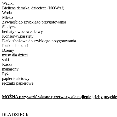
Waciki
Bielizna damska, dziecięca (NOWA!)
Woda
Mleko
Żywność do szybkiego przygotowania
Słodycze
herbaty owocowe, kawy
Konserwy,pasztety
Płatki zbożowe do szybkiego przygotowania
Płatki dla dzieci
Dżemy
musy dla dzieci
soki
Kasza
makarony
Ryż
papier toaletowy
ręczniki papierowe
MOŻNA przywozić własne przetwory, ale najlepiej ,żeby przykleić 
DLA DZIECI: