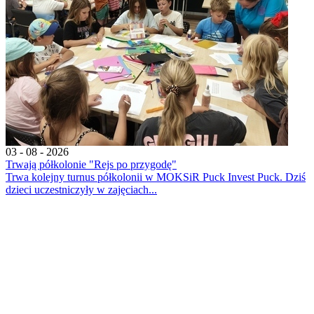
03 - 08 - 2026
Trwają półkolonie "Rejs po przygodę"
Trwa kolejny turnus półkolonii w MOKSiR Puck Invest Puck. Dziś
dzieci uczestniczyły w zajęciach...