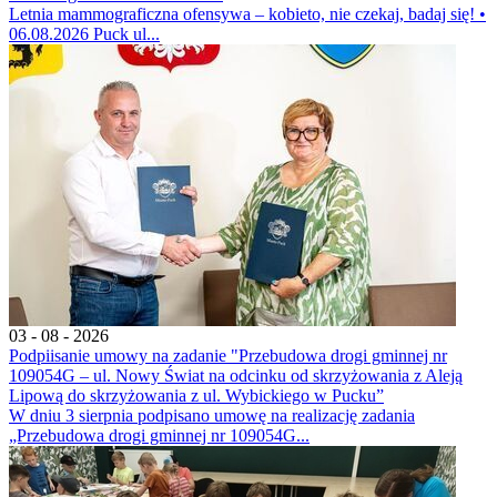
Letnia mammograficzna ofensywa – kobieto, nie czekaj, badaj się! •
06.08.2026 Puck ul...
03 - 08 - 2026
Podpiisanie umowy na zadanie "Przebudowa drogi gminnej nr
109054G – ul. Nowy Świat na odcinku od skrzyżowania z Aleją
Lipową do skrzyżowania z ul. Wybickiego w Pucku”
W dniu 3 sierpnia podpisano umowę na realizację zadania
„Przebudowa drogi gminnej nr 109054G...