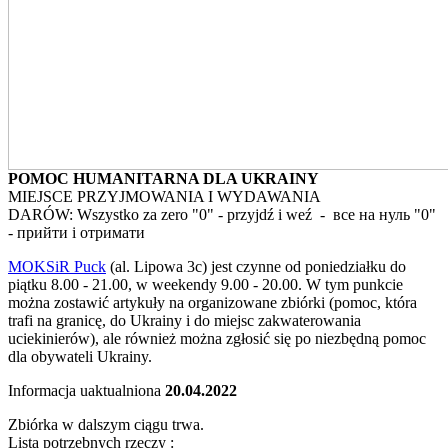
POMOC HUMANITARNA DLA UKRAINY
MIEJSCE PRZYJMOWANIA I WYDAWANIA
DARÓW:
Wszystko za zero "0" - przyjdź i weź - все на нуль "0"
- прийти і отримати
MOKSiR Puck
(al. Lipowa 3c) jest czynne od poniedziałku do
piątku 8.00 - 21.00, w weekendy 9.00 - 20.00. W tym punkcie
można zostawić artykuły na organizowane zbiórki (pomoc, która
trafi na granicę, do Ukrainy i do miejsc zakwaterowania
uciekinierów), ale również można zgłosić się po niezbędną pomoc
dla obywateli Ukrainy.
Informacja uaktualniona
20.04.2022
Zbiórka w dalszym ciągu trwa.
Lista potrzebnych rzeczy :