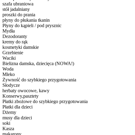
szafa ubraniowa
stół jadalniany
proszki do prania
płyny do płukania tkanin
Płyny do kąpieli / pod prysznic
Mydła
Dezodoranty
kremy do rąk
kosmetyki damskie
Grzebienie
Waciki
Bielizna damska, dziecięca (NOWA!)
Woda
Mleko
Żywność do szybkiego przygotowania
Słodycze
herbaty owocowe, kawy
Konserwy,pasztety
Płatki zbożowe do szybkiego przygotowania
Płatki dla dzieci
Dżemy
musy dla dzieci
soki
Kasza
makarony