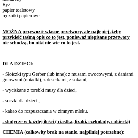
Ryż
papier toaletowy
ręczniki papierowe
MOŻNA przywozić własne przetwory, ale najlepiej ,żeby
przykleić taśmą opis co to jest, ponieważ niepisane przetwory
nie schodzą, bo nikt nie wie co to jest.
DLA DZIECI:
- Słoiczki typu Gerber (lub inne): z musami owocowymi, z daniami
gotowymi (obiadki), z deserkami, z sokami,
- wyciskane z torebki musy dla dzieci,
- soczki dla dzieci ,
- kakao do rozpuszczania w zimnym mleku,
- słodycze w każdej ilości ( ciastka, lizaki, czekolady, cukierki)
CHEMIA (całkowity brak na stanie, najpilniej potrzebne):