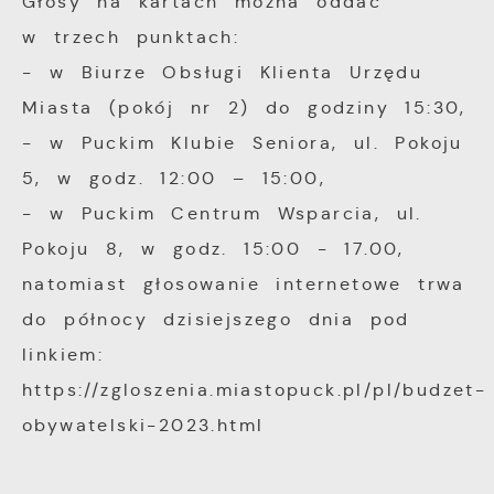
Głosy na kartach można oddać
preferencji. Wyrażenie zgody na
w trzech punktach:
Analityczne pliki cookies pomagają nam
funkcjonalne i personalizacyjne pliki cookies
rozwijać się i dostosowywać do Twoich
- w Biurze Obsługi Klienta Urzędu
gwarantuje dostępność większej ilości
potrzeb.
Miasta (pokój nr 2) do godziny 15:30,
funkcji na stronie.
- w Puckim Klubie Seniora, ul. Pokoju
Cookies analityczne pozwalają na uzyskanie
Więcej
5, w godz. 12:00 – 15:00,
informacji w zakresie wykorzystywania
- w Puckim Centrum Wsparcia, ul.
witryny internetowej, miejsca oraz
Reklamowe
Pokoju 8, w godz. 15:00 - 17.00,
częstotliwości, z jaką odwiedzane są nasze
serwisy www. Dane pozwalają nam na
natomiast głosowanie internetowe trwa
Dzięki reklamowym plikom cookies
ocenę naszych serwisów internetowych pod
prezentujemy Ci najciekawsze informacje i
do północy dzisiejszego dnia pod
względem ich popularności wśród
aktualności na stronach naszych partnerów.
linkiem:
użytkowników. Zgromadzone informacje są
https://zgloszenia.miastopuck.pl/pl/budzet-
przetwarzane w formie zanonimizowanej.
Promocyjne pliki cookies służą do
Więcej
obywatelski-2023.html
Wyrażenie zgody na analityczne pliki
prezentowania Ci naszych komunikatów na
cookies gwarantuje dostępność wszystkich
podstawie analizy Twoich upodobań oraz
funkcjonalności.