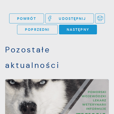
Twoich zwyczajów dotyczących przeglądanej
witryny internetowej. Treści promocyjne
mogą pojawić się na stronach podmiotów
POWRÓT
UDOSTĘPNIJ
trzecich lub firm będących naszymi
partnerami oraz innych dostawców usług.
POPRZEDNI
NASTĘPNY
Firmy te działają w charakterze
pośredników prezentujących nasze treści w
Pozostałe
postaci wiadomości, ofert, komunikatów
mediów społecznościowych.
aktualności