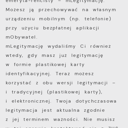
emeryta-rencisty – mLegitymację.
Analityczne
dopasowanie jej do Twoich indywidualnych
Możesz ją przechowywać na własnym
preferencji. Wyrażenie zgody na
Analityczne pliki cookies pomagają nam
urządzeniu mobilnym (np. telefonie)
funkcjonalne i personalizacyjne pliki cookies
rozwijać się i dostosowywać do Twoich
przy użyciu bezpłatnej aplikacji
gwarantuje dostępność większej ilości
potrzeb.
mObywatel.
funkcji na stronie.
mLegitymację wydaliśmy Ci również
Cookies analityczne pozwalają na uzyskanie
Więcej
wtedy, gdy masz już legitymację
informacji w zakresie wykorzystywania
witryny internetowej, miejsca oraz
w formie plastikowej karty
Reklamowe
częstotliwości, z jaką odwiedzane są nasze
identyfikacyjnej. Teraz możesz
serwisy www. Dane pozwalają nam na
Dzięki reklamowym plikom cookies
korzystać z obu wersji legitymacji –
ocenę naszych serwisów internetowych pod
prezentujemy Ci najciekawsze informacje i
i tradycyjnej (plastikowej karty),
względem ich popularności wśród
aktualności na stronach naszych partnerów.
i elektronicznej. Twoja dotychczasowa
użytkowników. Zgromadzone informacje są
legitymacja jest aktualna zgodnie
przetwarzane w formie zanonimizowanej.
Promocyjne pliki cookies służą do
Więcej
Wyrażenie zgody na analityczne pliki
z jej terminem ważności. Nie musisz
prezentowania Ci naszych komunikatów na
cookies gwarantuje dostępność wszystkich