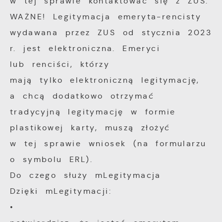
w tej sprawie kontaktować się z ZUS.
podstawie analizy Twoich upodobań oraz
funkcjonalności.
Twoich zwyczajów dotyczących przeglądanej
WAŻNE! Legitymacja emeryta-rencisty
witryny internetowej. Treści promocyjne
wydawana przez ZUS od stycznia 2023
mogą pojawić się na stronach podmiotów
r. jest elektroniczna. Emeryci
trzecich lub firm będących naszymi
lub renciści, którzy
partnerami oraz innych dostawców usług.
mają tylko elektroniczną legitymację,
Firmy te działają w charakterze
a chcą dodatkowo otrzymać
pośredników prezentujących nasze treści w
postaci wiadomości, ofert, komunikatów
tradycyjną legitymację w formie
mediów społecznościowych.
plastikowej karty, muszą złożyć
w tej sprawie wniosek (na formularzu
o symbolu ERL).
Do czego służy mLegitymacja
Dzięki mLegitymacji:
•