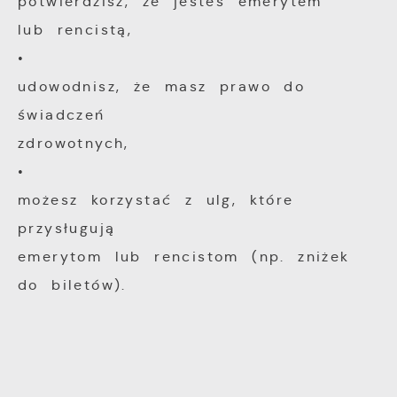
potwierdzisz, że jesteś emerytem
lub rencistą,
•
udowodnisz, że masz prawo do
świadczeń
zdrowotnych,
•
możesz korzystać z ulg, które
przysługują
emerytom lub rencistom (np. zniżek
do biletów).