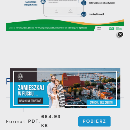
Pliki do pobrania:
ulotka
664.93
PDF,
POBIERZ
Format:
KB