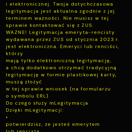
wśród użytkowników. Zgromadzone informacje
prezentujemy Ci najciekawsze informacje i
i elektronicznej. Twoja dotychczasowa
są przetwarzane w formie zanonimizowanej.
aktualności na stronach naszych partnerów.
legitymacja jest aktualna zgodnie z jej
Wyrażenie zgody na analityczne pliki cookies
Promocyjne pliki cookies służą do
terminem ważności. Nie musisz w tej
Więcej
gwarantuje dostępność wszystkich
prezentowania Ci naszych komunikatów na
sprawie kontaktować się z ZUS.
funkcjonalności.
podstawie analizy Twoich upodobań oraz
WAŻNE! Legitymacja emeryta-rencisty
Twoich zwyczajów dotyczących przeglądanej
wydawana przez ZUS od stycznia 2023 r.
witryny internetowej. Treści promocyjne mogą
jest elektroniczna. Emeryci lub renciści,
pojawić się na stronach podmiotów trzecich
lub firm będących naszymi partnerami oraz
którzy
innych dostawców usług. Firmy te działają w
mają tylko elektroniczną legitymację,
charakterze pośredników prezentujących nasze
a chcą dodatkowo otrzymać tradycyjną
treści w postaci wiadomości, ofert,
legitymację w formie plastikowej karty,
komunikatów mediów społecznościowych.
muszą złożyć
w tej sprawie wniosek (na formularzu
o symbolu ERL).
Do czego służy mLegitymacja
Dzięki mLegitymacji:
•
potwierdzisz, że jesteś emerytem
lub rencistą,