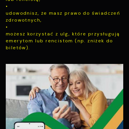
•
udowodnisz, że masz prawo do świadczeń
zdrowotnych,
•
możesz korzystać z ulg, które przysługują
emerytom lub rencistom (np. zniżek do
biletów).