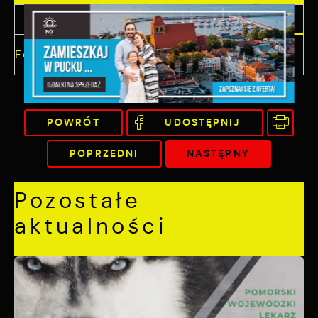
ulotka
664.93
Format:
PDF,
POBIERZ
KB
POWRÓT
UDOSTĘPNIJ
POPRZEDNI
NASTĘPNY
Pozostałe
aktualności