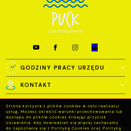
GODZINY PRACY URZĘDU
KONTAKT
Strona korzysta z plików cookies w celu realizacji
usług. Możesz określić warunki przechowywania lub
dostępu do plików cookies klikając przycisk
Odwiedzin: 3732036
Ustawienia. Aby dowiedzieć się więcej zachęcamy
Online: 379
do zapoznania się z Polityką Cookies oraz Polityką
ZAPISZ WYBRANE