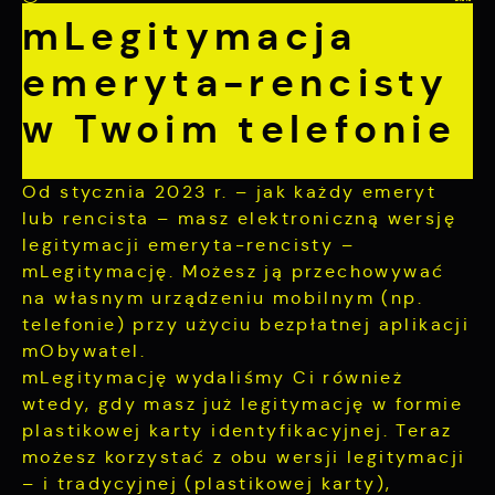
prywatności, logowania czy wypełniania
Funkcjonalne i personalizacyjne
mLegitymacja
formularzy. Dzięki plikom cookies strona, z
której korzystasz, może działać bez zakłóceń.
Tego typu pliki cookies umożliwiają stronie
emeryta-rencisty
internetowej zapamiętanie wprowadzonych
przez Ciebie ustawień oraz personalizację
w Twoim telefonie
określonych funkcjonalności czy
prezentowanych treści.
Dzięki tym plikom cookies możemy zapewnić Ci
Więcej
Od stycznia 2023 r. – jak każdy emeryt
większy komfort korzystania z funkcjonalności
lub rencista – masz elektroniczną wersję
naszej strony poprzez dopasowanie jej do
Twoich indywidualnych preferencji. Wyrażenie
legitymacji emeryta-rencisty –
Analityczne
zgody na funkcjonalne i personalizacyjne pliki
mLegitymację. Możesz ją przechowywać
cookies gwarantuje dostępność większej ilości
Analityczne pliki cookies pomagają nam
na własnym urządzeniu mobilnym (np.
funkcji na stronie.
rozwijać się i dostosowywać do Twoich
telefonie) przy użyciu bezpłatnej aplikacji
potrzeb.
mObywatel.
Cookies analityczne pozwalają na uzyskanie
Więcej
mLegitymację wydaliśmy Ci również
informacji w zakresie wykorzystywania witryny
wtedy, gdy masz już legitymację w formie
internetowej, miejsca oraz częstotliwości, z
plastikowej karty identyfikacyjnej. Teraz
jaką odwiedzane są nasze serwisy www. Dane
Reklamowe
możesz korzystać z obu wersji legitymacji
pozwalają nam na ocenę naszych serwisów
internetowych pod względem ich popularności
– i tradycyjnej (plastikowej karty),
Dzięki reklamowym plikom cookies