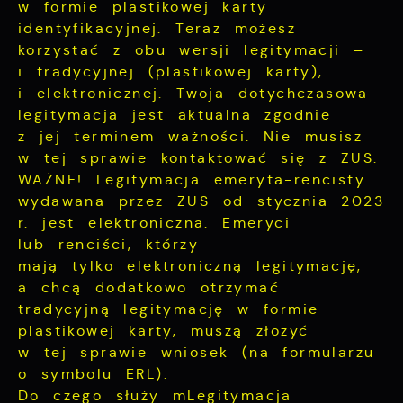
w formie plastikowej karty
ocenę naszych serwisów internetowych pod
Dzięki reklamowym plikom cookies
względem ich popularności wśród
identyfikacyjnej. Teraz możesz
prezentujemy Ci najciekawsze informacje i
użytkowników. Zgromadzone informacje są
aktualności na stronach naszych partnerów.
korzystać z obu wersji legitymacji –
przetwarzane w formie zanonimizowanej.
Promocyjne pliki cookies służą do
i tradycyjnej (plastikowej karty),
Więcej
Wyrażenie zgody na analityczne pliki
prezentowania Ci naszych komunikatów na
i elektronicznej. Twoja dotychczasowa
cookies gwarantuje dostępność wszystkich
podstawie analizy Twoich upodobań oraz
legitymacja jest aktualna zgodnie
funkcjonalności.
Twoich zwyczajów dotyczących przeglądanej
z jej terminem ważności. Nie musisz
witryny internetowej. Treści promocyjne
w tej sprawie kontaktować się z ZUS.
mogą pojawić się na stronach podmiotów
WAŻNE! Legitymacja emeryta-rencisty
trzecich lub firm będących naszymi
partnerami oraz innych dostawców usług.
wydawana przez ZUS od stycznia 2023
Firmy te działają w charakterze
r. jest elektroniczna. Emeryci
pośredników prezentujących nasze treści w
lub renciści, którzy
postaci wiadomości, ofert, komunikatów
mają tylko elektroniczną legitymację,
mediów społecznościowych.
a chcą dodatkowo otrzymać
tradycyjną legitymację w formie
plastikowej karty, muszą złożyć
w tej sprawie wniosek (na formularzu
o symbolu ERL).
Do czego służy mLegitymacja