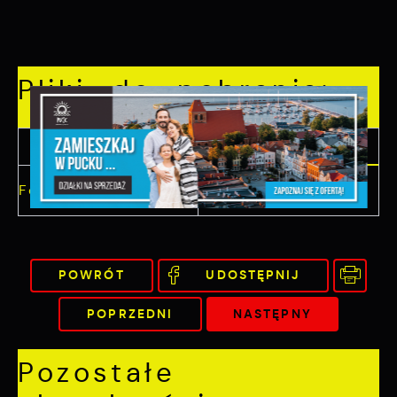
Pliki do pobrania:
ulotka
664.93
Format:
PDF,
POBIERZ
KB
POWRÓT
UDOSTĘPNIJ
POPRZEDNI
NASTĘPNY
Pozostałe