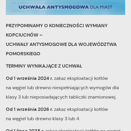
internetowych pod względem ich popularności wśród
Dzięki reklamowym plikom cookies prezentujemy Ci
użytkowników. Zgromadzone informacje są przetwarzane w
najciekawsze informacje i aktualności na stronach naszych
formie zanonimizowanej. Wyrażenie zgody na analityczne pliki
PRZYPOMINAMY O KONIECZNOŚCI WYMIANY
partnerów.
cookies gwarantuje dostępność wszystkich funkcjonalności.
KOPCIUCHÓW –
Promocyjne pliki cookies służą do prezentowania Ci naszych
Więcej
komunikatów na podstawie analizy Twoich upodobań oraz
UCHWAŁY ANTYSMOGOWE DLA WOJEWÓDZTWA
Twoich zwyczajów dotyczących przeglądanej witryny
POMORSKIEGO
internetowej. Treści promocyjne mogą pojawić się na
TERMINY WYNIKAJĄCE Z UCHWAŁ
stronach podmiotów trzecich lub firm będących naszymi
partnerami oraz innych dostawców usług. Firmy te działają w
Od 1 września 2024 r.
zakaz eksploatacji kotłów
charakterze pośredników prezentujących nasze treści w
na węgiel lub drewno niespełniających wymogów dla
postaci wiadomości, ofert, komunikatów mediów
klasy 3 lub nieposiadających tabliczki znamionowej.
społecznościowych.
Od 1 września 2026 r.
zakaz eksploatacji kotłów
na węgiel lub drewno klasy 3 lub 4.
Od 1 lipca 2035 r.
zakaz eksploatacji kotłów na węgiel