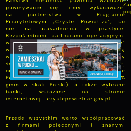
Państwa nieufność powinno wzbudzić
powoływanie się firmy wykonawczej
na partnerstwo w Programie
Priorytetowym „Czyste Powietrze”, co
nie ma uzasadnienia w praktyce.
Bezpośrednimi partnerami operacyjnymi
w programie „Czyste Powietrze”
w odniesieniu do NFOŚiGW są
wojewódzkie fundusze ochrony
środowiska i gospodarki wodnej
oraz GMINY (w programie „Czyste
Powietrze” uczestniczy ponad 85%
gmin w skali Polski), a także wybrane
banki, wskazane na stronie
internetowej: czystepowietrze.gov.pl.
Przede wszystkim warto współpracować
z firmami poleconymi i znanymi