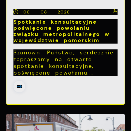
06 - 08 - 2026
Spotkanie konsultacyjne
poświęcone powołaniu
związku metropolitalnego w
województwie pomorskim
Szanowni Państwo, serdecznie
zapraszamy na otwarte
spotkanie konsultacyjne,
poświęcone powołaniu...