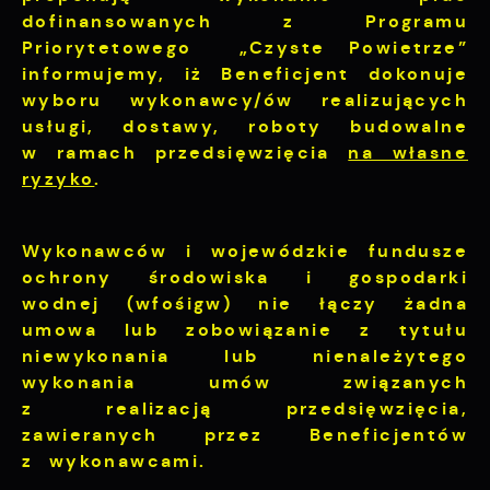
Cookies analityczne pozwalają na uzyskanie
dofinansowanych z Programu
Więcej
informacji w zakresie wykorzystywania
Priorytetowego „Czyste Powietrze”
witryny internetowej, miejsca oraz
informujemy, iż Beneficjent dokonuje
częstotliwości, z jaką odwiedzane są nasze
Reklamowe
wyboru wykonawcy/ów
realizujących
serwisy www. Dane pozwalają nam na
ocenę naszych serwisów internetowych pod
usługi, dostawy, roboty budowalne
Dzięki reklamowym plikom cookies
względem ich popularności wśród
prezentujemy Ci najciekawsze informacje i
w ramach
przedsięwzięcia
na własne
użytkowników. Zgromadzone informacje są
aktualności na stronach naszych partnerów.
ryzyko
.
przetwarzane w formie zanonimizowanej.
Wyrażenie zgody na analityczne pliki
Promocyjne pliki cookies służą do
cookies gwarantuje dostępność wszystkich
Więcej
prezentowania Ci naszych komunikatów na
Wykonawców i
wojewódzkie fundusze
funkcjonalności.
podstawie analizy Twoich upodobań oraz
ochrony środowiska i gospodarki
Twoich zwyczajów dotyczących przeglądanej
wodnej (
wfośigw) nie łączy żadna
witryny internetowej. Treści promocyjne
umowa lub zobowiązanie z tytułu
mogą pojawić się na stronach podmiotów
niewykonania lub nienależytego
trzecich lub firm będących naszymi
wykonania umów związanych
partnerami oraz innych dostawców usług.
Firmy te działają w charakterze
z realizacją przedsięwzięcia,
pośredników prezentujących nasze treści w
zawieranych przez Beneficjentów
postaci wiadomości, ofert, komunikatów
z wykonawcami.
mediów społecznościowych.