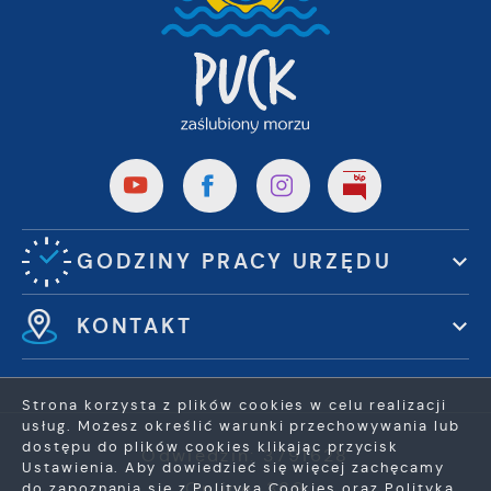
GODZINY PRACY URZĘDU
KONTAKT
Strona korzysta z plików cookies w celu realizacji
usług. Możesz określić warunki przechowywania lub
ZAPISZ WYBRANE
dostępu do plików cookies klikając przycisk
Odwiedzin: 3791628
Ustawienia. Aby dowiedzieć się więcej zachęcamy
ZEZWÓL NA WSZYSTKIE
Online: 369
do zapoznania się z Polityką Cookies oraz Polityką