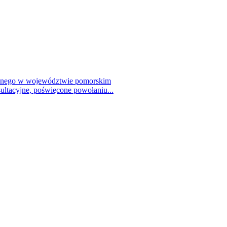
talnego w województwie pomorskim
ultacyjne, poświęcone powołaniu...