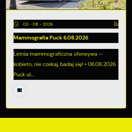
03 - 08 - 2026
Mammografia Puck 6.08.2026
Letnia mammograficzna ofensywa –
kobieto, nie czekaj, badaj się! • 06.08.2026
Puck ul...