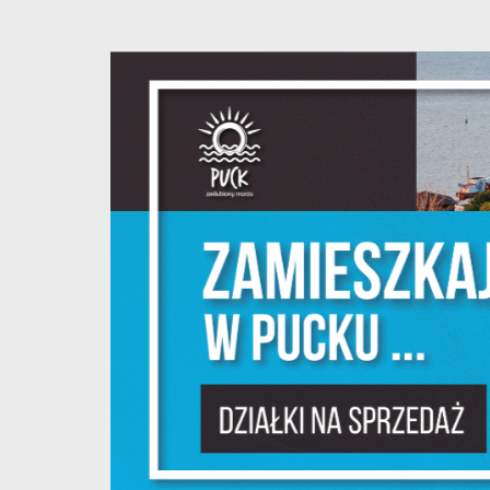
S
l
d
N
N
s
o
P
W
w
p
c
F
T
z
p
t
D