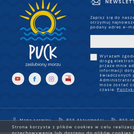
NEWSLET
Zapisz się do nasz
otrzymuj najnowsz
podany adres e-ma
Wyrażam zgodę
drogą elektron
przeze mnie ad
informacji dot
świadczonych 
Administratora
może zostać c
czasie.
Polity
Mapa serwisu
RSS Aktualności
RSS I
Strona korzysta z plików cookies w celu realizac
przechowywania lub dostępu do plików cookies k