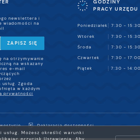
TER
GODZINY
PRACY URZĘDU
ego newslettera i
e wiadomości na
Poniedziałek
7:30 - 15:3
il
Wtorek
7:30 - 15:3
Środa
7:30 - 15:3
Czwartek
7:30 - 17:0
 na otrzymywanie
iczną na wskazany
Piątek
7:30 - 14:0
res e-mail
yczących
przez
 usług. Zgoda
ofnięta w każdym
ka prywatności
nwestycje
Deklaracja dostępności
ji usług. Możesz określić warunki
likając przycisk Ustawienia. Aby