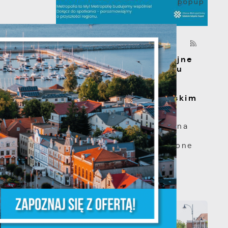
06 - 08 - 2026
s
Spotkanie konsultacyjne
poświęcone powołaniu
związku
metropolitalnego w
województwie pomorskim
Szanowni Państwo,
serdecznie zapraszamy na
otwarte spotkanie
a
konsultacyjne, poświęcone
powołaniu...
m