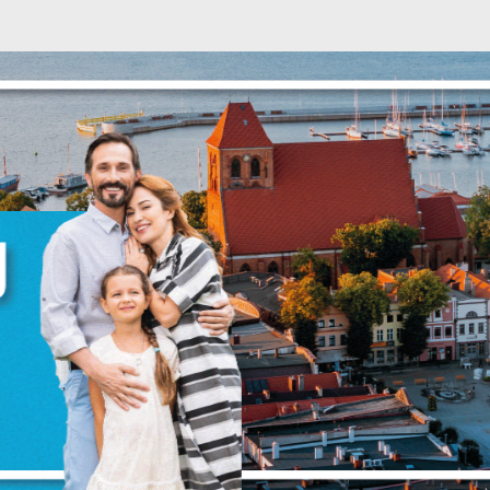
Ustawienia
zanujemy Twoją prywatność. Możesz zmienić ustawienia cookie
ub zaakceptować je wszystkie. W dowolnym momencie możesz
okonać zmiany swoich ustawień.
iezbędne
iezbędne pliki cookies służą do prawidłowego funkcjonowania
trony internetowej i umożliwiają Ci komfortowe korzystanie z
ferowanych przez nas usług.
liki cookies odpowiadają na podejmowane przez Ciebie działani
ięcej
 celu m.in. dostosowania Twoich ustawień preferencji
rywatności, logowania czy wypełniania formularzy. Dzięki pliko
ookies strona, z której korzystasz, może działać bez zakłóceń.
unkcjonalne i personalizacyjne
ego typu pliki cookies umożliwiają stronie internetowej
apamiętanie wprowadzonych przez Ciebie ustawień oraz
ersonalizację określonych funkcjonalności czy prezentowanych
reści.
ZAPISZ WYBRANE
zięki tym plikom cookies możemy zapewnić Ci większy komfort