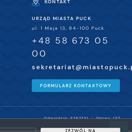
KONTAKT
URZĄD MIASTA PUCK
0
ul. 1 Maja 13, 84-100 Puck
0
+48 58 673 05
0
00
0
0
sekretariat@miastopuck.
FORMULARZ KONTAKTOWY
Odwiedzin: 3762731
Online: 137
ZEZWÓL NA