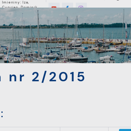
Imieniny: Iza,
Cyprian, Dominik
8°C
E
MIESZKANIEC
TURYSTYKA
INWEST
/2015
 nr 2/2015
: