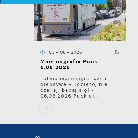
e
e
03 - 08 - 2026
Mammografia Puck
e
6.08.2026
e
Letnia mammograficzna
ofensywa – kobieto, nie
czekaj, badaj się! •
i
06.08.2026 Puck ul...