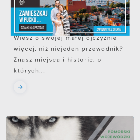
w szkoleniach i zyskaj wpływ na
turystykę w powiecie puckim.
Wiesz o swojej małej ojczyźnie
więcej, niż niejeden przewodnik?
Znasz miejsca i historie, o
których...