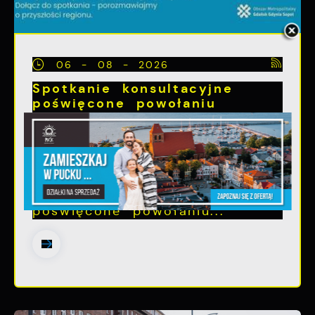
06 - 08 - 2026
Spotkanie konsultacyjne
poświęcone powołaniu
związku metropolitalnego w
województwie pomorskim
Szanowni Państwo, serdecznie
zapraszamy na otwarte
spotkanie konsultacyjne,
poświęcone powołaniu...