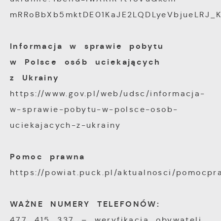
mRRoBbXb5mktDE01KaJE2LQDLyeVbjueLRJ_
Informacja w sprawie pobytu
w Polsce osób uciekających
z Ukrainy
https://www.gov.pl/web/udsc/informacja-
w-sprawie-pobytu-w-polsce-osob-
uciekajacych-z-ukrainy
Pomoc prawna
https://powiat.puck.pl/aktualnosci/pomocp
WAŻNE NUMERY TELEFONÓW:
477 415 337 – weryfikacja obywateli