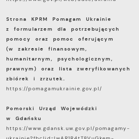
firm będących naszymi partnerami oraz innyc
dostawców usług. Firmy te działają w charakt
Strona KPRM Pomagam Ukrainie
pośredników prezentujących nasze treści w po
z formularzem dla potrzebujących
wiadomości, ofert, komunikatów mediów
społecznościowych.
pomocy oraz pomoc oferującym
(w zakresie finansowym,
humanitarnym, psychologicznym,
prawnym) oraz lista zweryfikowanych
zbiórek i zrzutek.
https://pomagamukrainie.gov.pl/
Pomorski Urząd Wojewódzki
w Gdańsku
https://www.gdansk.uw.gov.pl/pomagamy-
ukrainie?fbclid=IwAR1R4tT8VuGkem-