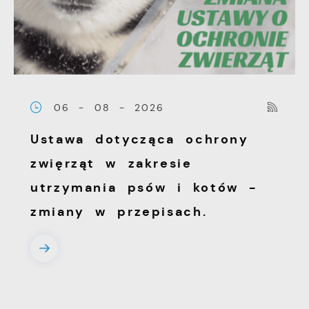
witryny internetowej. Treści promocyjne
mogą pojawić się na stronach podmiotów
trzecich lub firm będących naszymi
partnerami oraz innych dostawców usług.
Firmy te działają w charakterze
06 - 08 - 2026
pośredników prezentujących nasze treści w
postaci wiadomości, ofert, komunikatów
Ustawa dotycząca ochrony
mediów społecznościowych.
zwięrząt w zakresie
utrzymania psów i kotów -
zmiany w przepisach.