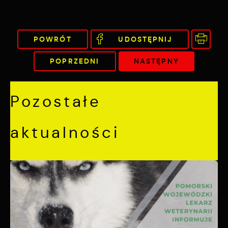
POWRÓT
UDOSTĘPNIJ
POPRZEDNI
NASTĘPNY
Pozostałe
aktualności