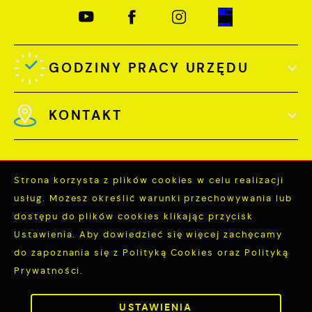
GODZINY PRACY URZĘDU
KONTAKT
Strona korzysta z plików cookies w celu realizacji
usług. Możesz określić warunki przechowywania lub
Odwiedzin: 3779109
dostępu do plików cookies klikając przycisk
Online: 336
Ustawienia. Aby dowiedzieć się więcej zachęcamy
do zapoznania się z Polityką Cookies oraz Polityką
Prywatności.
ZAPISZ WYBRANE
Copyright by miastopuck.pl
USTAWIENIA
ZEZWÓL NA WSZYSTKIE