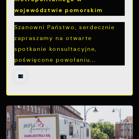
województwie pomorskim
Szanowni Państwo, serdecznie
zapraszamy na otwarte
spotkanie konsultacyjne,
poświęcone powołaniu...