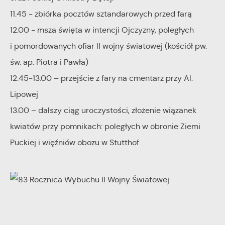
Cookies analityczne pozwalają na uzyskanie informacji w
Więcej
11.45 - zbiórka pocztów sztandarowych przed farą
zakresie wykorzystywania witryny internetowej, miejsca oraz
częstotliwości, z jaką odwiedzane są nasze serwisy www.
12.00 - msza święta w intencji Ojczyzny, poległych
Reklamowe
Dane pozwalają nam na ocenę naszych serwisów
i pomordowanych ofiar II wojny światowej (kościół pw.
internetowych pod względem ich popularności wśród
Dzięki reklamowym plikom cookies prezentujemy Ci
św. ap. Piotra i Pawła)
użytkowników. Zgromadzone informacje są przetwarzane w
najciekawsze informacje i aktualności na stronach naszych
12.45-13.00 – przejście z fary na cmentarz przy Al.
formie zanonimizowanej. Wyrażenie zgody na analityczne pliki
partnerów.
Lipowej
cookies gwarantuje dostępność wszystkich funkcjonalności.
13.00 – dalszy ciąg uroczystości, złożenie wiązanek
Promocyjne pliki cookies służą do prezentowania Ci naszych
Więcej
kwiatów przy pomnikach: poległych w obronie Ziemi
komunikatów na podstawie analizy Twoich upodobań oraz
Puckiej i więźniów obozu w Stutthof
Twoich zwyczajów dotyczących przeglądanej witryny
internetowej. Treści promocyjne mogą pojawić się na
stronach podmiotów trzecich lub firm będących naszymi
partnerami oraz innych dostawców usług. Firmy te działają w
charakterze pośredników prezentujących nasze treści w
postaci wiadomości, ofert, komunikatów mediów