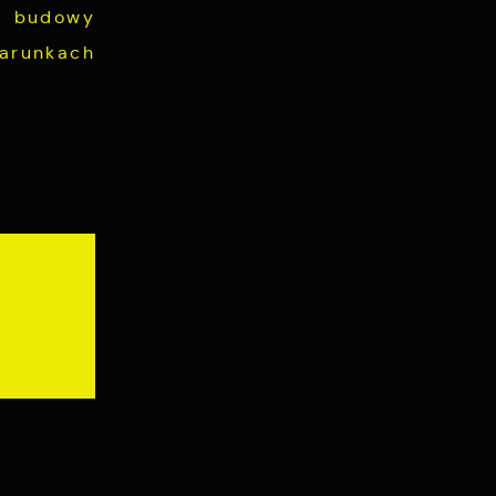
n budowy
arunkach
ch