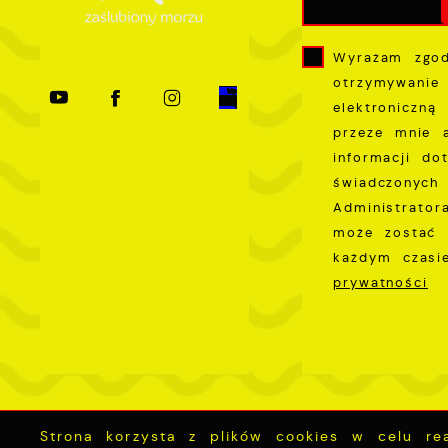
Wyrażam zgo
otrzymywanie
elektroniczną
przeze mnie 
informacji do
świadczonych 
Administrator
może zostać 
każdym czas
prywatności
Strona korzysta z plików cookies w celu real