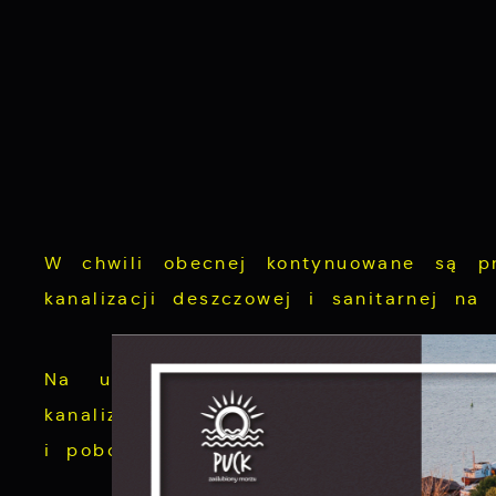
W chwili obecnej kontynuowane są p
kanalizacji deszczowej i sanitarnej na
Na ulicy 10-go Lutego zakończono
kanalizacja oraz odtworzona nawier
S
c
i pobocza ulicy 10-go Lutego.
m