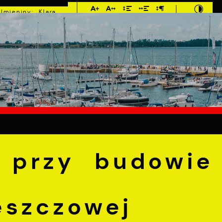
Imieniny: Klara,
Roman, Romuald
°C
E
MIESZKANIEC
TURYSTYKA
INWEST
y budowie kanalizacji deszczowej
 przy budowie
eszczowej