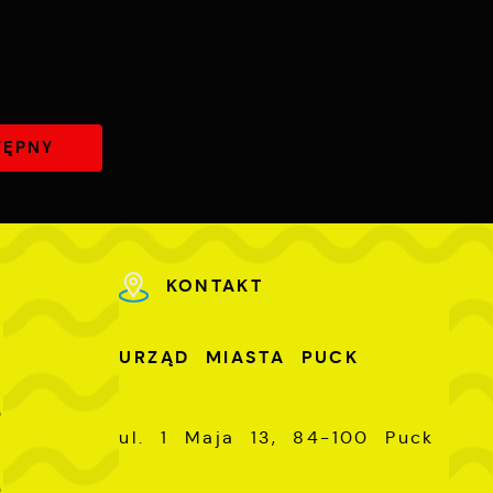
TĘPNY
KONTAKT
U
URZĄD MIASTA PUCK
-
0
ul. 1 Maja 13, 84-100 Puck
-
0