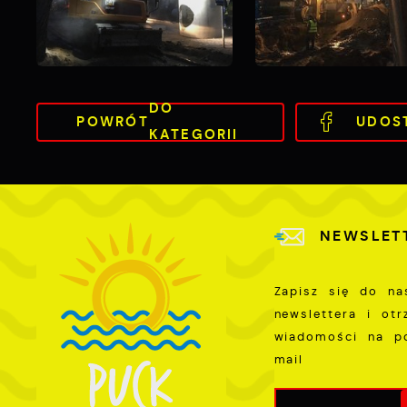
p
w
p
s
DO
POWRÓT
UDOS
KATEGORII
NEWSLET
Zapisz się do na
newslettera i ot
wiadomości na p
mail