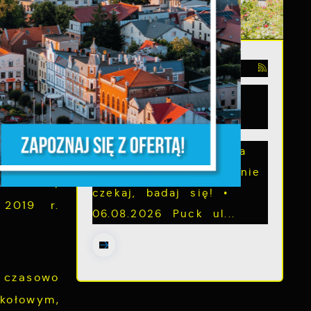
chni. Na
zpoczyna
alizacji
03 - 08 - 2026
Mammografia Puck
6.08.2026
itarnej
Letnia mammograficzna
 względu
ofensywa – kobieto, nie
z,
faltowa,
czekaj, badaj się! •
 2019 r.
06.08.2026 Puck ul...
 czasowo
kołowym,
z