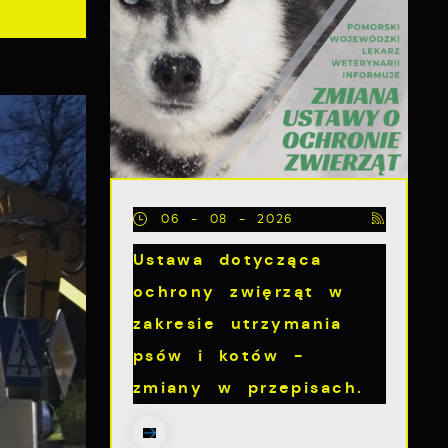
06 - 08 - 2026
Ustawa dotycząca
ochrony zwięrząt w
zakresie utrzymania
psów i kotów -
zmiany w przepisach.