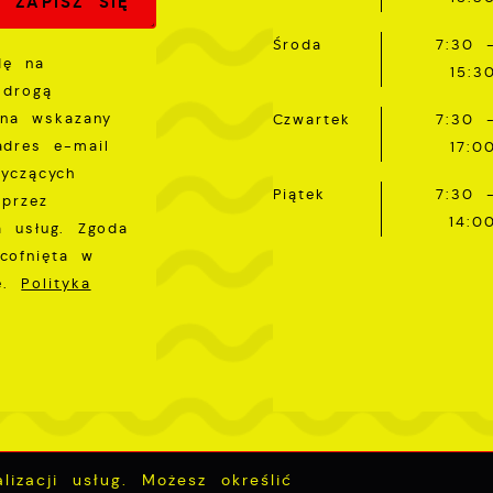
Środa
7:30 
dę na
15:3
 drogą
 na wskazany
Czwartek
7:30 
adres e-mail
17:0
tyczących
Piątek
7:30 
przez
14:0
a usług. Zgoda
cofnięta w
ie.
Polityka
izacji usług. Możesz określić