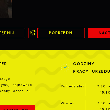
artnerami oraz innych dostawców usług. Firmy te działają
 charakterze pośredników prezentujących nasze treści w
ostaci wiadomości, ofert, komunikatów mediów
połecznościowych.
TĘPNIJ
POPRZEDNI
NAS
TER
GODZINY
PRACY URZĘD
szego
rzymuj najnowsze
Poniedziałek
7:30 
odany adres e-
15:3
Wtorek
7:30 
15:3