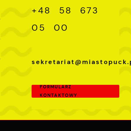
+48 58 673
-
0
05 00
-
0
-
0
sekretariat@miastopuck.
FORMULARZ
KONTAKTOWY