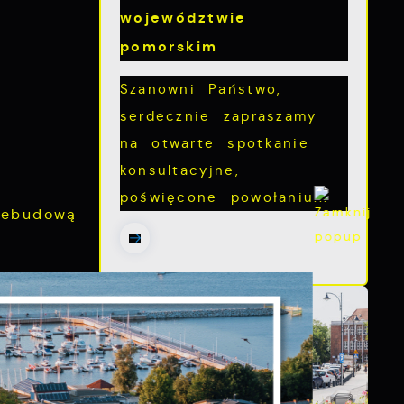
województwie
pomorskim
Szanowni Państwo,
serdecznie zapraszamy
na otwarte spotkanie
konsultacyjne,
poświęcone powołaniu...
zebudową
została
chodnika