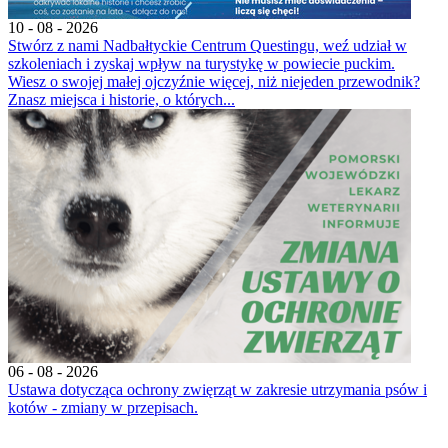
10 - 08 - 2026
Stwórz z nami Nadbałtyckie Centrum Questingu, weź udział w
szkoleniach i zyskaj wpływ na turystykę w powiecie puckim.
Wiesz o swojej małej ojczyźnie więcej, niż niejeden przewodnik?
Znasz miejsca i historie, o których...
06 - 08 - 2026
Ustawa dotycząca ochrony zwięrząt w zakresie utrzymania psów i
kotów - zmiany w przepisach.