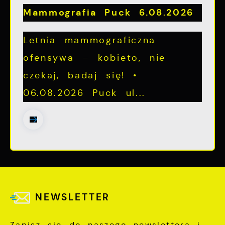
Mammografia Puck 6.08.2026
Letnia mammograficzna
ofensywa – kobieto, nie
czekaj, badaj się! •
06.08.2026 Puck ul...
NEWSLETTER
Zapisz się do naszego newslettera i