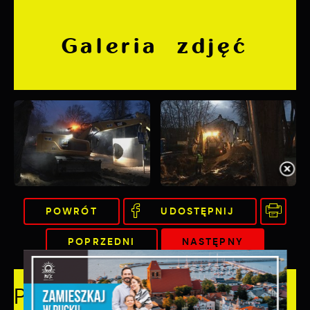
Galeria zdjęć
POWRÓT
UDOSTĘPNIJ
POPRZEDNI
NASTĘPNY
Pozostałe