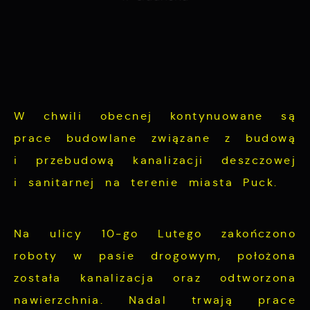
podstawie analizy Twoich upodobań oraz
funkcjonalności.
Twoich zwyczajów dotyczących przeglądanej
witryny internetowej. Treści promocyjne
mogą pojawić się na stronach podmiotów
trzecich lub firm będących naszymi
partnerami oraz innych dostawców usług.
W chwili obecnej kontynuowane są
Firmy te działają w charakterze
pośredników prezentujących nasze treści w
prace budowlane związane z budową
postaci wiadomości, ofert, komunikatów
i przebudową kanalizacji deszczowej
mediów społecznościowych.
i sanitarnej na terenie miasta Puck.
Na ulicy 10-go Lutego zakończono
roboty w pasie drogowym, położona
została kanalizacja oraz odtworzona
nawierzchnia. Nadal trwają prace