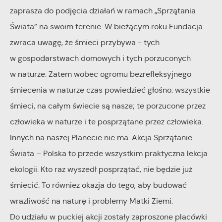
Cookies analityczne pozwalają na uzyskanie informacji w
Więcej
zaprasza do podjęcia działań w ramach „Sprzątania
zakresie wykorzystywania witryny internetowej, miejsca oraz
Świata” na swoim terenie. W bieżącym roku Fundacja
częstotliwości, z jaką odwiedzane są nasze serwisy www.
zwraca uwagę, że śmieci przybywa - tych
Reklamowe
Dane pozwalają nam na ocenę naszych serwisów
w gospodarstwach domowych i tych porzuconych
internetowych pod względem ich popularności wśród
Dzięki reklamowym plikom cookies prezentujemy Ci
użytkowników. Zgromadzone informacje są przetwarzane w
w naturze. Zatem wobec ogromu bezrefleksyjnego
najciekawsze informacje i aktualności na stronach naszych
formie zanonimizowanej. Wyrażenie zgody na analityczne pliki
partnerów.
śmiecenia w naturze czas powiedzieć głośno: wszystkie
cookies gwarantuje dostępność wszystkich funkcjonalności.
śmieci, na całym świecie są nasze; te porzucone przez
Promocyjne pliki cookies służą do prezentowania Ci naszych
człowieka w naturze i te posprzątane przez człowieka.
Więcej
komunikatów na podstawie analizy Twoich upodobań oraz
Innych na naszej Planecie nie ma. Akcja Sprzątanie
Twoich zwyczajów dotyczących przeglądanej witryny
Świata – Polska to przede wszystkim praktyczna lekcja
internetowej. Treści promocyjne mogą pojawić się na
ekologii. Kto raz wyszedł posprzątać, nie będzie już
stronach podmiotów trzecich lub firm będących naszymi
partnerami oraz innych dostawców usług. Firmy te działają w
śmiecić. To również okazja do tego, aby budować
charakterze pośredników prezentujących nasze treści w
wrażliwość na naturę i problemy Matki Ziemi.
postaci wiadomości, ofert, komunikatów mediów
Do udziału w puckiej akcji zostały zaproszone placówki