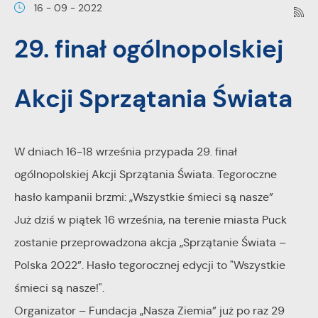
Pliki cookies odpowiadają na podejmowane przez Ciebie
16 - 09 - 2022
Więcej
działania w celu m.in. dostosowania Twoich ustawień
29. finał ogólnopolskiej
preferencji prywatności, logowania czy wypełniania
Funkcjonalne i personalizacyjne
formularzy. Dzięki plikom cookies strona, z której korzystasz,
może działać bez zakłóceń.
Tego typu pliki cookies umożliwiają stronie internetowej
Akcji Sprzątania Świata
zapamiętanie wprowadzonych przez Ciebie ustawień oraz
personalizację określonych funkcjonalności czy
prezentowanych treści.
W dniach 16-18 września przypada 29. finał
ogólnopolskiej Akcji Sprzątania Świata. Tegoroczne
Dzięki tym plikom cookies możemy zapewnić Ci większy
Więcej
hasło kampanii brzmi: „Wszystkie śmieci są nasze”
komfort korzystania z funkcjonalności naszej strony poprzez
Już dziś w piątek 16 września, na terenie miasta Puck
dopasowanie jej do Twoich indywidualnych preferencji.
Analityczne
Wyrażenie zgody na funkcjonalne i personalizacyjne pliki
zostanie przeprowadzona akcja „Sprzątanie Świata –
cookies gwarantuje dostępność większej ilości funkcji na
Polska 2022”. Hasło tegorocznej edycji to "Wszystkie
Analityczne pliki cookies pomagają nam rozwijać się i
stronie.
dostosowywać do Twoich potrzeb.
śmieci są nasze!".
Organizator – Fundacja „Nasza Ziemia” już po raz 29