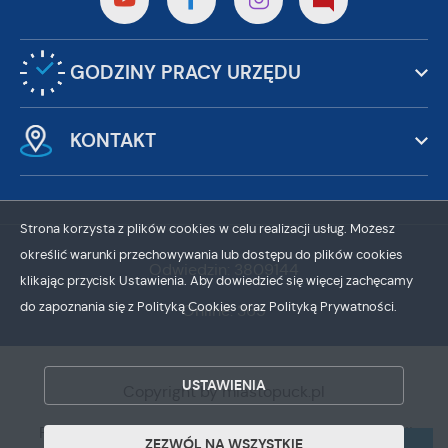
GODZINY PRACY URZĘDU
KONTAKT
Strona korzysta z plików cookies w celu realizacji usług. Możesz
określić warunki przechowywania lub dostępu do plików cookies
Odwiedzin: 3809144
klikając przycisk Ustawienia. Aby dowiedzieć się więcej zachęcamy
do zapoznania się z Polityką Cookies oraz Polityką Prywatności.
Online: 365
ZAPISZ WYBRANE
USTAWIENIA
ZEZWÓL NA WSZYSTKIE
Copyright by miastopuck.pl
Powered by
2ClickPortal®
- Portale nowej generacji
ZEZWÓL NA WSZYSTKIE