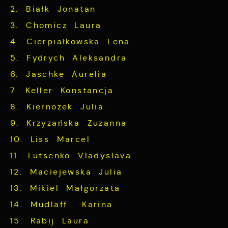
2. Białk Jonatan
3. Chomicz Laura
4. Cierpiałkowska Lena
5. Fydrych Aleksandra
6. Jaschke Aurelia
7. Keller Konstancja
8. Kiernozek Julia
9. Krzyżańska Zuzanna
10. Liss Marcel
11. Lutsenko Vladyslava
12. Maciejewska Julia
13. Mikiel Małgorzata
14. Mudlaff Karina
15. Rabij Laura