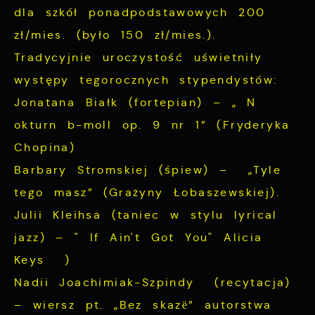
dla szkół ponadpodstawowych 200
zł/mies. (było 150 zł/mies.).
Tradycyjnie uroczystość uświetniły
występy tegorocznych stypendystów:
Jonatana Białk (fortepian) – „ N
okturn b-moll op. 9 nr 1” (Fryderyka
Chopina)
Barbary Stromskiej (śpiew) – „Tyle
tego masz” (Grażyny Łobaszewskiej).
Julii Kleihsa (taniec w stylu lyrical
jazz) – " If Ain't Got You" Alicia
Keys )
Nadii Joachimiak-Szpindy (recytacja)
– wiersz pt. „Bez skazë” autorstwa