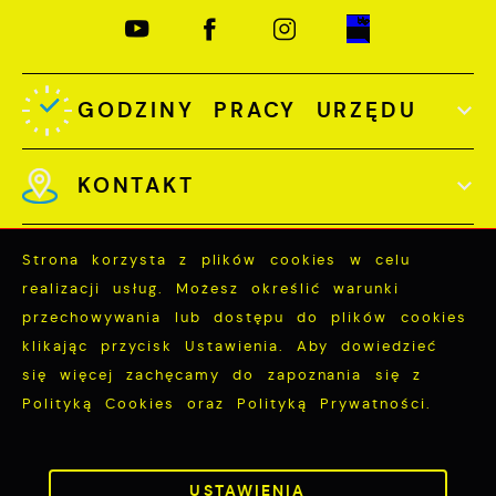
GODZINY PRACY URZĘDU
KONTAKT
Strona korzysta z plików cookies w celu
realizacji usług. Możesz określić warunki
przechowywania lub dostępu do plików cookies
Odwiedzin: 3785701
klikając przycisk Ustawienia. Aby dowiedzieć
Online: 316
się więcej zachęcamy do zapoznania się z
Polityką Cookies oraz Polityką Prywatności.
ZAPISZ WYBRANE
ZEZWÓL NA WSZYSTKIE
Copyright by miastopuck.pl
USTAWIENIA