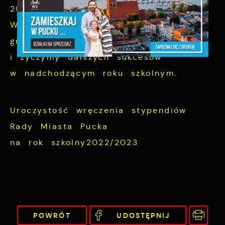
20. Węgrowska Aleksandra
Wszystkim stypendystom serdecznie
gratulujemy
i życzymy dalszych sukcesów
w nadchodzącym roku szkolnym.
Uroczystość wręczenia stypendiów
Rady Miasta Pucka
na rok szkolny2022/2023
POWRÓT
UDOSTĘPNIJ