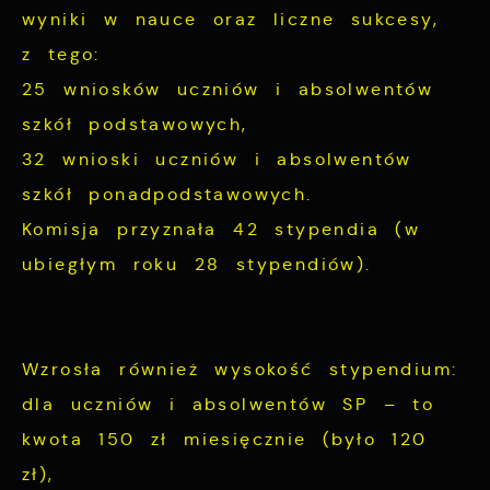
cookies gwarantuje dostępność wszystkich
podstawie analizy Twoich upodobań oraz
wyniki w nauce oraz liczne sukcesy,
funkcjonalności.
Twoich zwyczajów dotyczących przeglądanej
z tego:
witryny internetowej. Treści promocyjne
25 wniosków uczniów i absolwentów
mogą pojawić się na stronach podmiotów
szkół podstawowych,
trzecich lub firm będących naszymi
32 wnioski uczniów i absolwentów
partnerami oraz innych dostawców usług.
szkół ponadpodstawowych.
Firmy te działają w charakterze
pośredników prezentujących nasze treści w
Komisja przyznała 42 stypendia (w
postaci wiadomości, ofert, komunikatów
ubiegłym roku 28 stypendiów).
mediów społecznościowych.
Wzrosła również wysokość stypendium:
dla uczniów i absolwentów SP – to
kwota 150 zł miesięcznie (było 120
zł),