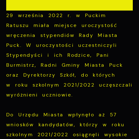
funkcjonalności naszej strony poprzez
Analityczne
dopasowanie jej do Twoich indywidualnych
29 września 2022 r. w Puckim
preferencji. Wyrażenie zgody na
Analityczne pliki cookies pomagają nam
Ratuszu miała miejsce uroczystość
funkcjonalne i personalizacyjne pliki
rozwijać się i dostosowywać do Twoich
wręczenia stypendiów Rady Miasta
cookies gwarantuje dostępność większej
potrzeb.
ilości funkcji na stronie.
Puck. W uroczystości uczestniczyli
Stypendyści i ich Rodzice, Pani
Cookies analityczne pozwalają na uzyskanie
Więcej
informacji w zakresie wykorzystywania
Burmistrz, Radni Gminy Miasta Puck
witryny internetowej, miejsca oraz
oraz Dyrektorzy Szkół, do których
Reklamowe
częstotliwości, z jaką odwiedzane są nasze
w roku szkolnym 2021/2022 uczęszczali
serwisy www. Dane pozwalają nam na
Dzięki reklamowym plikom cookies
wyróżnieni uczniowie.
ocenę naszych serwisów internetowych pod
prezentujemy Ci najciekawsze informacje i
względem ich popularności wśród
aktualności na stronach naszych partnerów.
Do Urzędu Miasta wpłynęło aż 57
użytkowników. Zgromadzone informacje są
przetwarzane w formie zanonimizowanej.
wniosków kandydatów, którzy w roku
Promocyjne pliki cookies służą do
Więcej
Wyrażenie zgody na analityczne pliki
szkolnym 2021/2022 osiągnęli wysokie
prezentowania Ci naszych komunikatów na