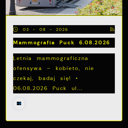
03 - 08 - 2026
Mammografia Puck 6.08.2026
Letnia mammograficzna
ofensywa – kobieto, nie
czekaj, badaj się! •
06.08.2026 Puck ul...