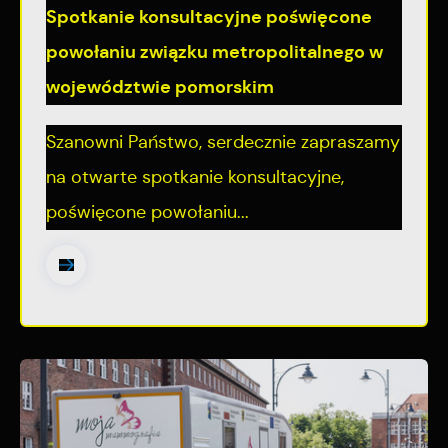
Spotkanie konsultacyjne poświęcone
powołaniu związku metropolitalnego w
województwie pomorskim
Szanowni Państwo, serdecznie zapraszamy
na otwarte spotkanie konsultacyjne,
poświęcone powołaniu...