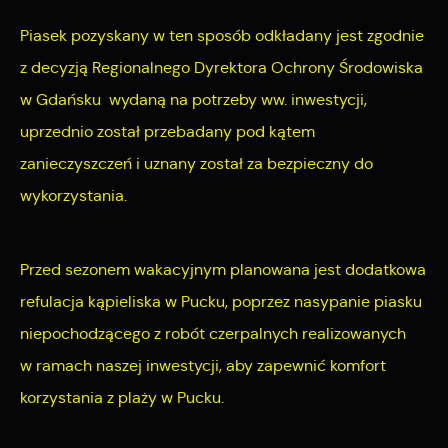
Cookies analityczne pozwalają na uzyskanie informacji w
Więcej
Piasek pozyskany w ten sposób odkładany jest zgodnie
zakresie wykorzystywania witryny internetowej, miejsca oraz
częstotliwości, z jaką odwiedzane są nasze serwisy www.
z decyzją Regionalnego Dyrektora Ochrony Środowiska
Reklamowe
Dane pozwalają nam na ocenę naszych serwisów
w Gdańsku wydaną na potrzeby ww. inwestycji,
internetowych pod względem ich popularności wśród
Dzięki reklamowym plikom cookies prezentujemy Ci
uprzednio został przebadany pod kątem
użytkowników. Zgromadzone informacje są przetwarzane w
najciekawsze informacje i aktualności na stronach naszych
zanieczyszczeń i uznany został za bezpieczny do
formie zanonimizowanej. Wyrażenie zgody na analityczne pliki
partnerów.
wykorzystania.
cookies gwarantuje dostępność wszystkich funkcjonalności.
Promocyjne pliki cookies służą do prezentowania Ci naszych
Więcej
komunikatów na podstawie analizy Twoich upodobań oraz
Przed sezonem wakacyjnym planowana jest dodatkowa
Twoich zwyczajów dotyczących przeglądanej witryny
refulacja kąpieliska w Pucku, poprzez nasypanie piasku
internetowej. Treści promocyjne mogą pojawić się na
niepochodzącego z robót czerpalnych realizowanych
stronach podmiotów trzecich lub firm będących naszymi
w ramach naszej inwestycji, aby zapewnić komfort
partnerami oraz innych dostawców usług. Firmy te działają w
korzystania z plaży w Pucku.
charakterze pośredników prezentujących nasze treści w
postaci wiadomości, ofert, komunikatów mediów