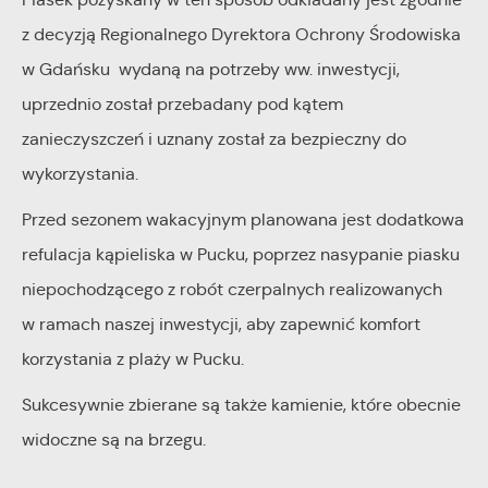
internetowych pod względem ich popularności wśród
Dzięki reklamowym plikom cookies prezentujemy Ci
z decyzją Regionalnego Dyrektora Ochrony Środowiska
użytkowników. Zgromadzone informacje są przetwarzane w
najciekawsze informacje i aktualności na stronach naszych
w Gdańsku wydaną na potrzeby ww. inwestycji,
formie zanonimizowanej. Wyrażenie zgody na analityczne pliki
partnerów.
uprzednio został przebadany pod kątem
cookies gwarantuje dostępność wszystkich funkcjonalności.
Promocyjne pliki cookies służą do prezentowania Ci naszych
Więcej
zanieczyszczeń i uznany został za bezpieczny do
komunikatów na podstawie analizy Twoich upodobań oraz
wykorzystania.
Twoich zwyczajów dotyczących przeglądanej witryny
internetowej. Treści promocyjne mogą pojawić się na
Przed sezonem wakacyjnym planowana jest dodatkowa
stronach podmiotów trzecich lub firm będących naszymi
refulacja kąpieliska w Pucku, poprzez nasypanie piasku
partnerami oraz innych dostawców usług. Firmy te działają w
niepochodzącego z robót czerpalnych realizowanych
charakterze pośredników prezentujących nasze treści w
w ramach naszej inwestycji, aby zapewnić komfort
postaci wiadomości, ofert, komunikatów mediów
korzystania z plaży w Pucku.
społecznościowych.
Sukcesywnie zbierane są także kamienie, które obecnie
widoczne są na brzegu.