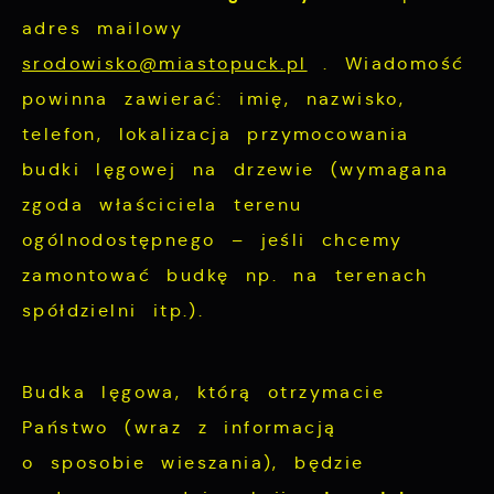
funkcjonalności.
Twoich zwyczajów dotyczących przeglądanej
adres mailowy
witryny internetowej. Treści promocyjne
srodowisko@miastopuck.pl
. Wiadomość
mogą pojawić się na stronach podmiotów
powinna zawierać: imię, nazwisko,
trzecich lub firm będących naszymi
telefon, lokalizacja przymocowania
partnerami oraz innych dostawców usług.
budki lęgowej na drzewie (wymagana
Firmy te działają w charakterze
zgoda właściciela terenu
pośredników prezentujących nasze treści w
postaci wiadomości, ofert, komunikatów
ogólnodostępnego – jeśli chcemy
mediów społecznościowych.
zamontować budkę np. na terenach
spółdzielni itp.).
Budka lęgowa, którą otrzymacie
Państwo (wraz z informacją
o sposobie wieszania), będzie