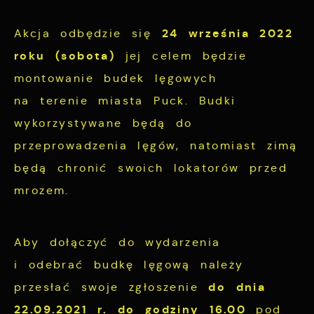
Analityczne
dopasowanie jej do Twoich indywidualnych
preferencji. Wyrażenie zgody na
24 września 2022
Akcja odbędzie się
Analityczne pliki cookies pomagają nam
funkcjonalne i personalizacyjne pliki
rozwijać się i dostosowywać do Twoich
roku (sobota)
jej celem będzie
cookies gwarantuje dostępność większej
potrzeb.
montowanie budek lęgowych
ilości funkcji na stronie.
na terenie miasta Puck. Budki
Cookies analityczne pozwalają na uzyskanie
Więcej
wykorzystywane będą do
informacji w zakresie wykorzystywania
przeprowadzenia lęgów, natomiast zimą
witryny internetowej, miejsca oraz
Reklamowe
będą chronić swoich lokatorów przed
częstotliwości, z jaką odwiedzane są nasze
serwisy www. Dane pozwalają nam na
mrozem.
Dzięki reklamowym plikom cookies
ocenę naszych serwisów internetowych pod
prezentujemy Ci najciekawsze informacje i
względem ich popularności wśród
aktualności na stronach naszych partnerów.
Aby dołączyć do wydarzenia
użytkowników. Zgromadzone informacje są
i odebrać budkę lęgową należy
przetwarzane w formie zanonimizowanej.
Promocyjne pliki cookies służą do
Więcej
Wyrażenie zgody na analityczne pliki
do dnia
przesłać swoje zgłoszenie
prezentowania Ci naszych komunikatów na
cookies gwarantuje dostępność wszystkich
22.09.2021 r. do godziny 16.00
pod
podstawie analizy Twoich upodobań oraz