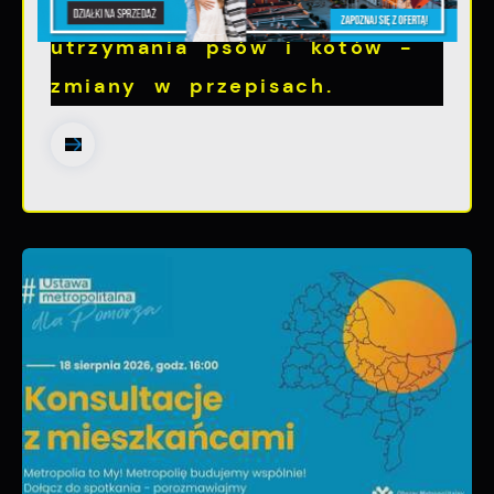
zwięrząt w zakresie
utrzymania psów i kotów -
zmiany w przepisach.