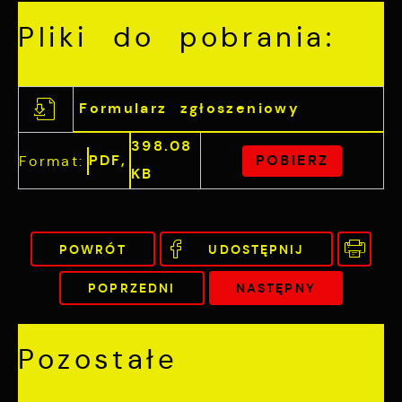
Pliki do pobrania:
Formularz zgłoszeniowy
398.08
PDF,
POBIERZ
Format:
KB
POWRÓT
UDOSTĘPNIJ
POPRZEDNI
NASTĘPNY
Pozostałe