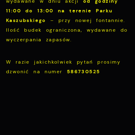
od godziny
wydawane w dniu akcji
11:00 do 13:00 na terenie Parku
Kaszubskiego
– przy nowej fontannie.
Ilość budek ograniczona, wydawane do
wyczerpania zapasów.
W razie jakichkolwiek pytań prosimy
586730525
dzwonić na numer