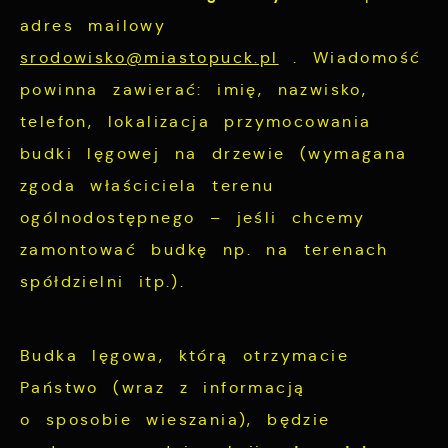
funkcjonalności.
Twoich zwyczajów dotyczących przeglądanej
adres mailowy
witryny internetowej. Treści promocyjne
srodowisko@miastopuck.pl
. Wiadomość
mogą pojawić się na stronach podmiotów
powinna zawierać: imię, nazwisko,
trzecich lub firm będących naszymi
telefon, lokalizacja przymocowania
partnerami oraz innych dostawców usług.
budki lęgowej na drzewie (wymagana
Firmy te działają w charakterze
zgoda właściciela terenu
pośredników prezentujących nasze treści w
postaci wiadomości, ofert, komunikatów
ogólnodostępnego – jeśli chcemy
mediów społecznościowych.
zamontować budkę np. na terenach
spółdzielni itp.).
Budka lęgowa, którą otrzymacie
Państwo (wraz z informacją
o sposobie wieszania), będzie