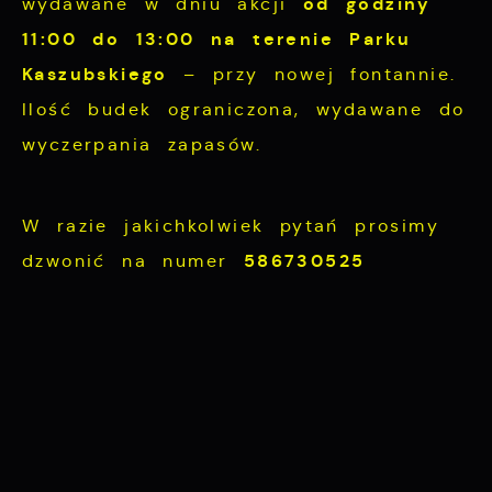
od godziny
wydawane w dniu akcji
11:00 do 13:00 na terenie Parku
Kaszubskiego
– przy nowej fontannie.
Ilość budek ograniczona, wydawane do
wyczerpania zapasów.
W razie jakichkolwiek pytań prosimy
586730525
dzwonić na numer