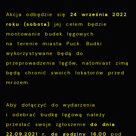
Analityczne
dopasowanie jej do Twoich indywidualnych
preferencji. Wyrażenie zgody na
24 września 2022
Akcja odbędzie się
Analityczne pliki cookies pomagają nam
funkcjonalne i personalizacyjne pliki
rozwijać się i dostosowywać do Twoich
roku (sobota)
jej celem będzie
cookies gwarantuje dostępność większej
potrzeb.
montowanie budek lęgowych
ilości funkcji na stronie.
na terenie miasta Puck. Budki
Cookies analityczne pozwalają na uzyskanie
Więcej
wykorzystywane będą do
informacji w zakresie wykorzystywania
przeprowadzenia lęgów, natomiast zimą
witryny internetowej, miejsca oraz
Reklamowe
będą chronić swoich lokatorów przed
częstotliwości, z jaką odwiedzane są nasze
serwisy www. Dane pozwalają nam na
mrozem.
Dzięki reklamowym plikom cookies
ocenę naszych serwisów internetowych pod
prezentujemy Ci najciekawsze informacje i
względem ich popularności wśród
aktualności na stronach naszych partnerów.
Aby dołączyć do wydarzenia
użytkowników. Zgromadzone informacje są
i odebrać budkę lęgową należy
przetwarzane w formie zanonimizowanej.
Promocyjne pliki cookies służą do
Więcej
Wyrażenie zgody na analityczne pliki
do dnia
przesłać swoje zgłoszenie
prezentowania Ci naszych komunikatów na
cookies gwarantuje dostępność wszystkich
22.09.2021 r. do godziny 16.00
pod
podstawie analizy Twoich upodobań oraz