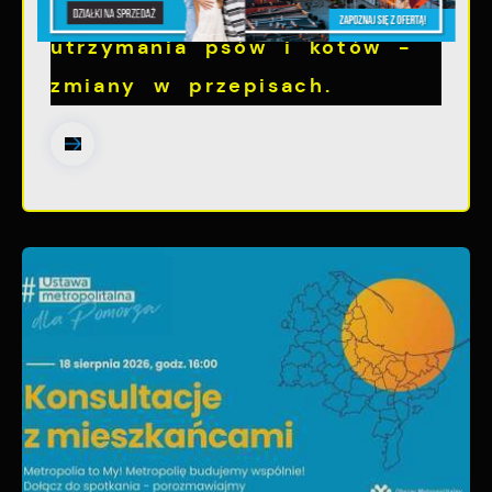
zwięrząt w zakresie
utrzymania psów i kotów -
zmiany w przepisach.