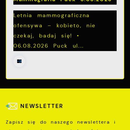
Letnia mammograficzna
ofensywa – kobieto, nie
czekaj, badaj się! •
06.08.2026 Puck ul...
NEWSLETTER
Zapisz się do naszego newslettera i