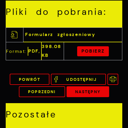
Pliki do pobrania:
Formularz zgłoszeniowy
398.08
PDF,
POBIERZ
Format:
KB
POWRÓT
UDOSTĘPNIJ
POPRZEDNI
NASTĘPNY
Pozostałe