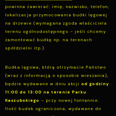
witryny internetowej. Treści promocyjne mogą
powinna zawierać: imię, nazwisko, telefon,
pojawić się na stronach podmiotów trzecich
lokalizacja przymocowania budki lęgowej
lub firm będących naszymi partnerami oraz
na drzewie (wymagana zgoda właściciela
innych dostawców usług. Firmy te działają w
terenu ogólnodostępnego – jeśli chcemy
charakterze pośredników prezentujących nasze
zamontować budkę np. na terenach
treści w postaci wiadomości, ofert,
komunikatów mediów społecznościowych.
spółdzielni itp.).
Budka lęgowa, którą otrzymacie Państwo
(wraz z informacją o sposobie wieszania),
od godziny
będzie wydawane w dniu akcji
11:00 do 13:00 na terenie Parku
Kaszubskiego
– przy nowej fontannie.
Ilość budek ograniczona, wydawane do