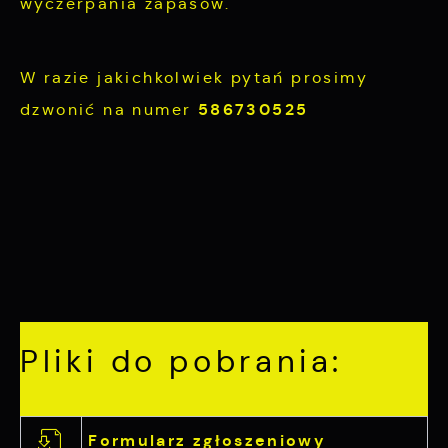
wyczerpania zapasów.
W razie jakichkolwiek pytań prosimy
586730525
dzwonić na numer
Pliki do pobrania:
Formularz zgłoszeniowy