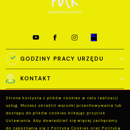
GODZINY PRACY URZĘDU
KONTAKT
Strona korzysta z plików cookies w celu realizacji
usług. Możesz określić warunki przechowywania lub
dostępu do plików cookies klikając przycisk
Odwiedzin: 3763762
Ustawienia. Aby dowiedzieć się więcej zachęcamy
Online: 126
do zapoznania się z Polityką Cookies oraz Polityką