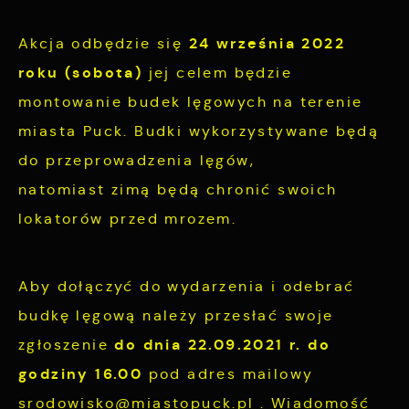
zgody na funkcjonalne i personalizacyjne pliki
Analityczne pliki cookies pomagają nam
cookies gwarantuje dostępność większej ilości
24 września 2022
Akcja odbędzie się
rozwijać się i dostosowywać do Twoich
funkcji na stronie.
potrzeb.
roku (sobota)
jej celem będzie
montowanie budek lęgowych na terenie
Cookies analityczne pozwalają na uzyskanie
Więcej
miasta Puck. Budki wykorzystywane będą
informacji w zakresie wykorzystywania witryny
do przeprowadzenia lęgów,
internetowej, miejsca oraz częstotliwości, z
natomiast zimą będą chronić swoich
Reklamowe
jaką odwiedzane są nasze serwisy www. Dane
lokatorów przed mrozem.
pozwalają nam na ocenę naszych serwisów
Dzięki reklamowym plikom cookies
internetowych pod względem ich popularności
prezentujemy Ci najciekawsze informacje i
wśród użytkowników. Zgromadzone informacje
aktualności na stronach naszych partnerów.
Aby dołączyć do wydarzenia i odebrać
są przetwarzane w formie zanonimizowanej.
budkę lęgową należy przesłać swoje
Wyrażenie zgody na analityczne pliki cookies
Promocyjne pliki cookies służą do
Więcej
do dnia 22.09.2021 r. do
zgłoszenie
gwarantuje dostępność wszystkich
prezentowania Ci naszych komunikatów na
funkcjonalności.
godziny 16.00
pod adres mailowy
podstawie analizy Twoich upodobań oraz
Twoich zwyczajów dotyczących przeglądanej
srodowisko@miastopuck.pl
. Wiadomość