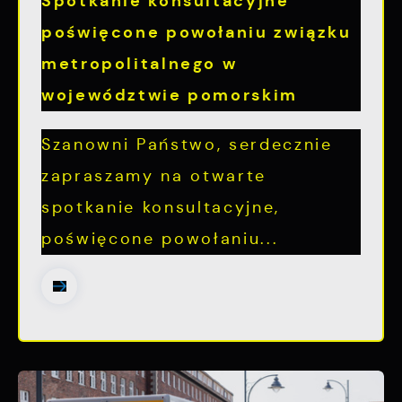
Spotkanie konsultacyjne
poświęcone powołaniu związku
metropolitalnego w
województwie pomorskim
Szanowni Państwo, serdecznie
zapraszamy na otwarte
spotkanie konsultacyjne,
poświęcone powołaniu...