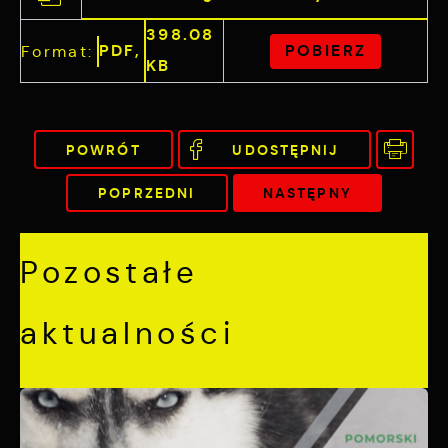
398.08
PDF,
POBIERZ
Format:
KB
POWRÓT
UDOSTĘPNIJ
POPRZEDNI
NASTĘPNY
Pozostałe
aktualności