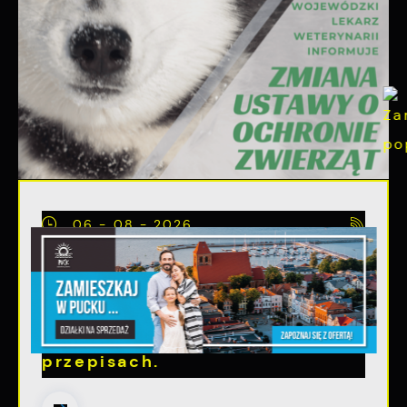
06 - 08 - 2026
Ustawa dotycząca ochrony
zwięrząt w zakresie utrzymania
psów i kotów - zmiany w
przepisach.