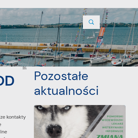
TYCJE
PROJEKTY UNIJNE
KONTAKT
POPRZEDNI
NASTĘPNY
Pozostałe
OD
aktualności
rze kontakty
e
lne