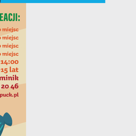
y
ej
te
ci,