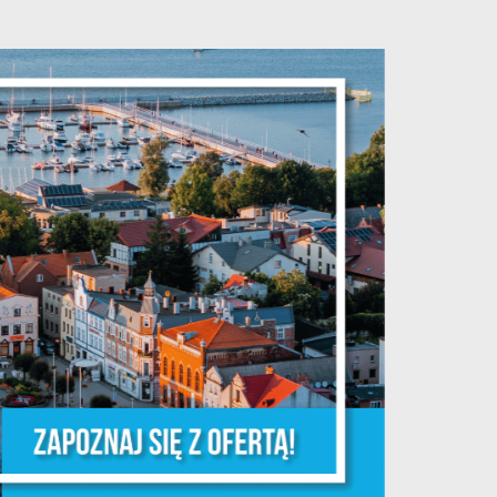
je
ń.
ych