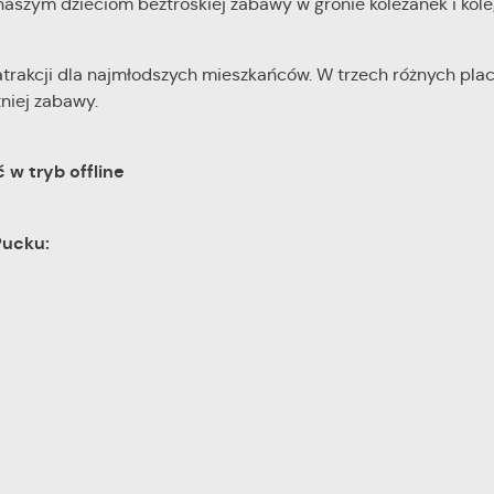
 naszym dzieciom beztroskiej zabawy w gronie koleżanek i kol
trakcji dla najmłodszych mieszkańców. W trzech różnych pl
niej zabawy.
 w tryb offline
Pucku:
15.07.2022 – 20 miejsc