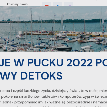
Imieniny: Sława,
Jakub, Stefan
C
MIESZKANIEC
TURYSTYKA
INWES
22 POD HASŁEM ONLINE'OWY DETOKS
E W PUCKU 2022 P
OWY DETOKS
eba i część ludzkiego życia, dzisiejszy świat, to w dużej mie
 pokolenia smartfonów, tabletów i komputerów, żyją w świeci
y jednak przypomnieć im jak ważne są bezpośrednie i namaca