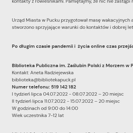
kontakty z rówieśnikami. Pamiętajmy, że nic nie zastąpi
Urząd Miasta w Pucku przygotował masę wakacyjnych a
stworzono sprzyjające warunki do kontaktów i dobrej let
Po długim czasie pandemii i życia online czas przejść
Biblioteka Publiczna im. Zaślubin Polski z Morzem w 
Kontakt: Aneta Radziejewska
biblioteka@bibliotekapuck.pl
Numer telefonu: 519 142 182
I tydzień lipca 04.07.2022 - 08.07.2022 – 20 miejsc
II tydzień lipca 11.07.2022 - 
W godzinach od 9:00 do 14:00
Wiek uczestnika 7-12 lat