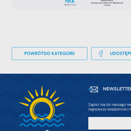
POWRÓT
DO KATEGORII
UDOSTĘP
NEWSLETTE
Zapisz się do naszego ne
najnowsze wiadomości n