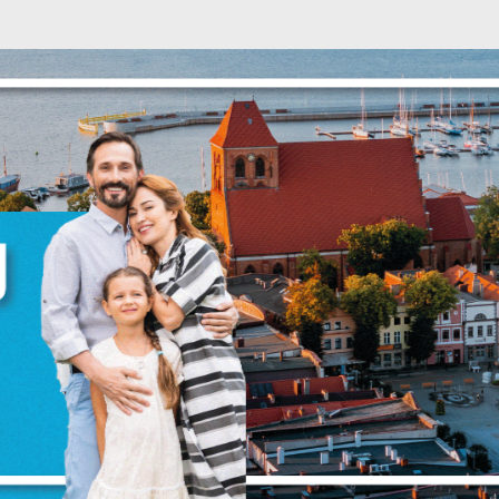
stawienia
anujemy Twoją prywatność. Możesz zmienić ustawienia cookies lub zaakceptować 
szystkie. W dowolnym momencie możesz dokonać zmiany swoich ustawień.
iezbędne
ezbędne pliki cookies służą do prawidłowego funkcjonowania strony internetowej i
ożliwiają Ci komfortowe korzystanie z oferowanych przez nas usług.
iki cookies odpowiadają na podejmowane przez Ciebie działania w celu m.in.
ięcej
stosowania Twoich ustawień preferencji prywatności, logowania czy wypełniania
rmularzy. Dzięki plikom cookies strona, z której korzystasz, może działać bez zakłóce
unkcjonalne i personalizacyjne
go typu pliki cookies umożliwiają stronie internetowej zapamiętanie wprowadzon
zez Ciebie ustawień oraz personalizację określonych funkcjonalności czy
ezentowanych treści.
ZAPISZ WYBRANE