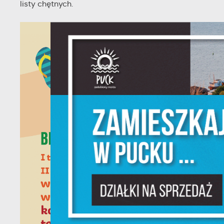
listy chętnych.
U
Sz
w
N
Ni
um
Pl
W
do
fo
F
Te
pr
pr