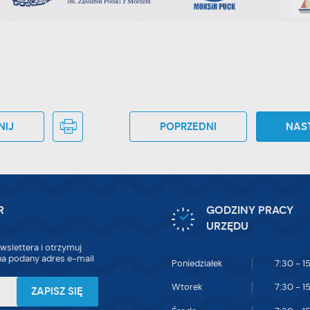
NIJ
POPRZEDNI
NAS
R
GODZINY PRACY
URZĘDU
wslettera i otrzymuj
a podany adres e-mail
Poniedziałek
7:30 - 1
Wtorek
7:30 - 1