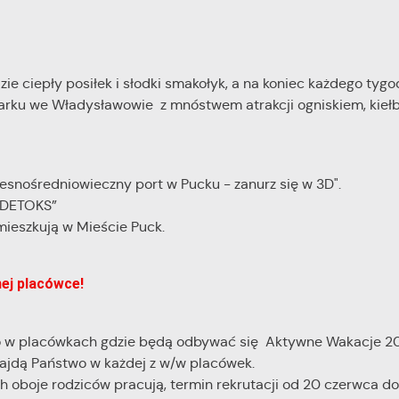
ie ciepły posiłek i słodki smakołyk, a na koniec każdego tygo
arku we Władysławowie z mnóstwem atrakcji ogniskiem, kieł
snośredniowieczny port w Pucku - zanurz się w 3D".
Y DETOKS”
mieszkują w Mieście Puck.
ej placówce!
o w placówkach gdzie będą odbywać się Aktywne Wakacje 2
najdą Państwo w każdej z w/w placówek.
h oboje rodziców pracują, termin rekrutacji od 20 czerwca d