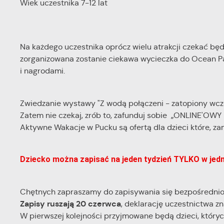
Wiek uczestnika 7-12 lat
Na każdego uczestnika oprócz wielu atrakcji czekać będz
zorganizowana zostanie ciekawa wycieczka do Ocean P
i nagrodami.
Zwiedzanie wystawy "Z wodą połączeni - zatopiony wcze
Zatem nie czekaj, zrób to, zafunduj sobie „ONLINE'OW
Aktywne Wakacje w Pucku są ofertą dla dzieci które, za
Dziecko można zapisać na jeden tydzień TYLKO w jedn
Chętnych zapraszamy do zapisywania się bezpośredni
Zapisy ruszają 20 czerwca
, deklarację uczestnictwa z
W pierwszej kolejności przyjmowane będą dzieci, któryc