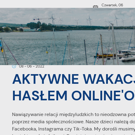
Przejdź do menu.
Przejdź do wyszukiwarki.
Przejdź do treści.
Przejdź do ustawień wielkości czcionki.
Włącz wersję kontrastową strony.
Czwartek, 06
sierpnia 2026
18°
Słonecznie
O MIEŚCIE
Strona główna
Aktualności
AKTYWNE WAKACJE W PUCKU 20
08 - 06 - 2022
AKTYWNE WAKACJ
HASŁEM ONLINE'
Nawiązywanie relacji międzyludzkich to nieodzowna potrz
poprzez media społecznościowe. Nasze dzieci należą do
Facebooka, Instagrama czy Tik-Toka. My dorośli musim