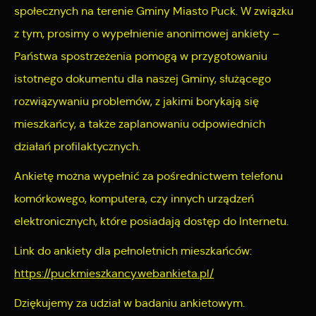
społecznych na terenie Gminy Miasto Puck. W związku
internetowych pod względem ich popularności wśród
Dzięki reklamowym plikom cookies prezentujemy Ci
z tym, prosimy o wypełnienie anonimowej ankiety –
użytkowników. Zgromadzone informacje są przetwarzane w
najciekawsze informacje i aktualności na stronach naszych
formie zanonimizowanej. Wyrażenie zgody na analityczne pliki
Państwa spostrzeżenia pomogą w przygotowaniu
partnerów.
cookies gwarantuje dostępność wszystkich funkcjonalności.
istotnego dokumentu dla naszej Gminy, służącego
Promocyjne pliki cookies służą do prezentowania Ci naszych
Więcej
rozwiązywaniu problemów, z jakimi borykają się
komunikatów na podstawie analizy Twoich upodobań oraz
Twoich zwyczajów dotyczących przeglądanej witryny
mieszkańcy, a także zaplanowaniu odpowiednich
internetowej. Treści promocyjne mogą pojawić się na
działań profilaktycznych.
stronach podmiotów trzecich lub firm będących naszymi
Ankietę można wypełnić za pośrednictwem telefonu
partnerami oraz innych dostawców usług. Firmy te działają w
komórkowego, komputera, czy innych urządzeń
charakterze pośredników prezentujących nasze treści w
postaci wiadomości, ofert, komunikatów mediów
elektronicznych, które posiadają dostęp do Internetu.
społecznościowych.
Link do ankiety dla pełnoletnich mieszkańców:
https://puckmieszkancy.webankieta.pl/
Dziękujemy za udział w badaniu ankietowym.