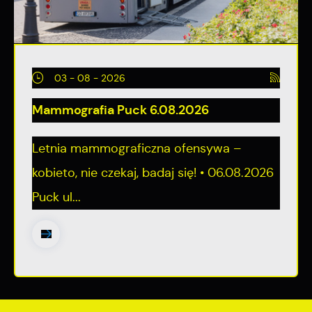
03 - 08 - 2026
Mammografia Puck 6.08.2026
Letnia mammograficzna ofensywa –
kobieto, nie czekaj, badaj się! • 06.08.2026
Puck ul...