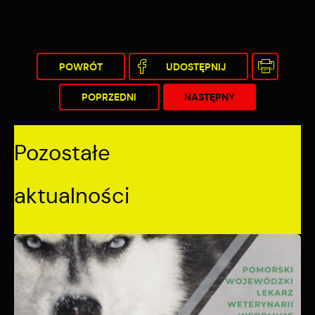
POWRÓT
UDOSTĘPNIJ
POPRZEDNI
NASTĘPNY
Pozostałe
aktualności