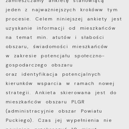
Analityczne
zamieszczamy ankietę stanowiącą
dopasowanie jej do Twoich indywidualnych
preferencji. Wyrażenie zgody na
jeden z najważniejszych krokóww tym
Analityczne pliki cookies pomagają nam
funkcjonalne i personalizacyjne pliki cookies
procesie. Celem niniejszej ankiety jest
rozwijać się i dostosowywać do Twoich
gwarantuje dostępność większej ilości
potrzeb.
uzyskanie informacji od mieszkańców
funkcji na stronie.
na temat min. atutów i słabości
Cookies analityczne pozwalają na uzyskanie
Więcej
obszaru, świadomości mieszkańców
informacji w zakresie wykorzystywania
w zakresie potencjału społeczno-
witryny internetowej, miejsca oraz
gospodarczego obszaru
Reklamowe
częstotliwości, z jaką odwiedzane są nasze
oraz identyfikacja potencjalnych
serwisy www. Dane pozwalają nam na
Dzięki reklamowym plikom cookies
ocenę naszych serwisów internetowych pod
kierunków wsparcia w ramach nowej
prezentujemy Ci najciekawsze informacje i
względem ich popularności wśród
aktualności na stronach naszych partnerów.
strategii. Ankieta skierowana jest do
użytkowników. Zgromadzone informacje są
mieszkańców obszaru PLGR
przetwarzane w formie zanonimizowanej.
Promocyjne pliki cookies służą do
(administracyjnie obszar Powiatu
Więcej
Wyrażenie zgody na analityczne pliki
prezentowania Ci naszych komunikatów na
Puckiego). Czas jej wypełnienia nie
cookies gwarantuje dostępność wszystkich
podstawie analizy Twoich upodobań oraz