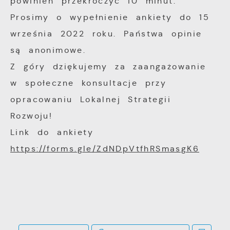
powinien przekroczyć 10 minut.
funkcjonalności.
Twoich zwyczajów dotyczących przeglądanej
Prosimy o wypełnienie ankiety do 15
witryny internetowej. Treści promocyjne
mogą pojawić się na stronach podmiotów
września 2022 roku. Państwa opinie
trzecich lub firm będących naszymi
są anonimowe.
partnerami oraz innych dostawców usług.
Z góry dziękujemy za zaangażowanie
Firmy te działają w charakterze
w społeczne konsultacje przy
pośredników prezentujących nasze treści w
opracowaniu Lokalnej Strategii
postaci wiadomości, ofert, komunikatów
Rozwoju!
mediów społecznościowych.
Link do ankiety
https://forms.gle/ZdNDpVtfhRSmasgK6