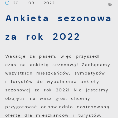
20 - 09 - 2022
Pliki cookies odpowiadają na podejmowane pr
Więcej
działania w celu m.in. dostosowania Twoich u
Ankieta sezonowa
preferencji prywatności, logowania czy wypełni
Funkcjonalne i personalizacyjne
formularzy. Dzięki plikom cookies strona, z któ
korzystasz, może działać bez zakłóceń.
za rok 2022
Tego typu pliki cookies umożliwiają stronie in
zapamiętanie wprowadzonych przez Ciebie ust
personalizację określonych funkcjonalności czy
prezentowanych treści.
Wakacje za pasem, więc przyszedł
czas na ankietę sezonową! Zachęcamy
Dzięki tym plikom cookies możemy zapewnić 
Więcej
wszystkich mieszkańców, sympatyków
komfort korzystania z funkcjonalności naszej s
i turystów do wypełnienia ankiety
poprzez dopasowanie jej do Twoich indywidua
sezonowej za rok 2022! Nie jesteśmy
Analityczne
preferencji. Wyrażenie zgody na funkcjonalne 
obojętni na wasz głos, chcemy
personalizacyjne pliki cookies gwarantuje dost
Analityczne pliki cookies pomagają nam rozwij
większej ilości funkcji na stronie.
przygotować odpowiednio dostosowaną
dostosowywać do Twoich potrzeb.
ofertę dla mieszkańców i turystów.