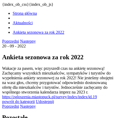
{index_ob_css}{index_ob_js}
Strona główna
Aktualności
Ankieta sezonowa za rok 2022
Poprzedni
Następny
20 - 09 - 2022
Ankieta sezonowa za rok 2022
Wakacje za pasem, więc przyszedł czas na ankietę sezonową!
Zachęcamy wszystkich mieszkańców, sympatyków i turystów do
wypełnienia ankiety sezonowej za rok 2022! Nie jesteśmy obojętni
na wasz głos, chcemy przygotować odpowiednio dostosowaną
ofertę dla mieszkańców i turystów. Jednocześnie zachęcamy do
wspólnego stworzenia kalendarza imprez na 2023 r.
https://zgloszenia.miastopuck.pl/survey/index/index/id.19
powrót
do kategorii
Udostępnij
Poprzedni
Następny
Pozostałe